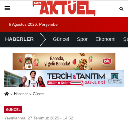
6 Ağustos 2026, Perşembe
HABERLER
Güncel
Spor
Ekonomi
Ş
Haberler
Güncel
GÜNCEL
Yayınlanma: 27 Temmuz 2025 - 14:52