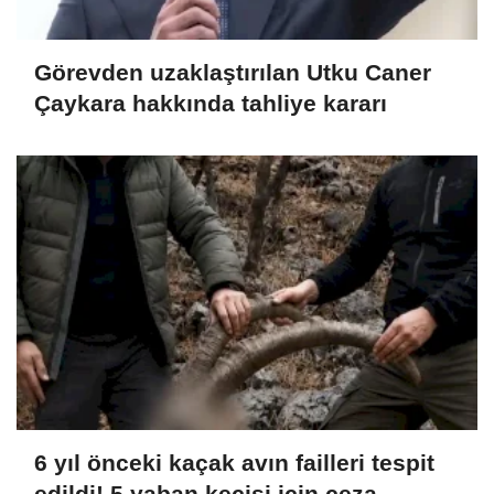
Görevden uzaklaştırılan Utku Caner
Çaykara hakkında tahliye kararı
6 yıl önceki kaçak avın failleri tespit
edildi! 5 yaban keçisi için ceza