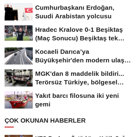
Cumhurbaşkanı Erdoğan,
Suudi Arabistan yolcusu
Hradec Kralove 0-1 Beşiktaş
(Maç Sonucu) Beşiktaş tek
golle avantajı...
Kocaeli Darıca’ya
Büyükşehir'den modern ulaşım
yatırımı
MGK'dan 8 maddelik bildiri...
Terörsüz Türkiye, bölgesel
güvenlik...
Yakıt barcı filosuna iki yeni
gemi
ÇOK OKUNAN HABERLER