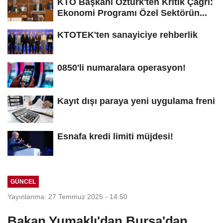
KTO Başkanı Öztürk'ten Kritik Çağrı:
Ekonomi Programı Özel Sektörün...
KTOTEK'ten sanayiciye rehberlik
0850'li numaralara operasyon!
Kayıt dışı paraya yeni uygulama freni
Esnafa kredi limiti müjdesi!
GÜNCEL
Yayınlanma: 27 Temmuz 2025 - 14:50
Bakan Yumaklı'dan Bursa'dan