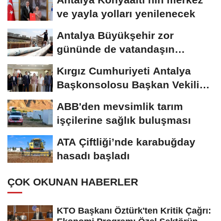
ve yayla yolları yenilenecek
Antalya Büyükşehir zor
gününde de vatandaşın
yanında
Kırgız Cumhuriyeti Antalya
Başkonsolosu Başkan Vekili
Özdemir’i...
ABB'den mevsimlik tarım
işçilerine sağlık buluşması
ATA Çiftliği’nde karabuğday
hasadı başladı
ÇOK OKUNAN HABERLER
KTO Başkanı Öztürk'ten Kritik Çağrı: