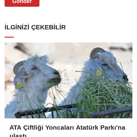
Gönder
İLGINIZI ÇEKEBILIR
ATA Çiftliği Yoncaları Atatürk Parkı'na
ulaştı