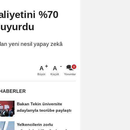
aliyetini %70
Duyurdu
ralan yeni nesil yapay zekâ
A
A
Büyüt
Küçült
Yorumlar
 HABERLER
Bakan Tekin üniversite
adaylarıyla tecrübe paylaştı
Yelkencilerin zorlu