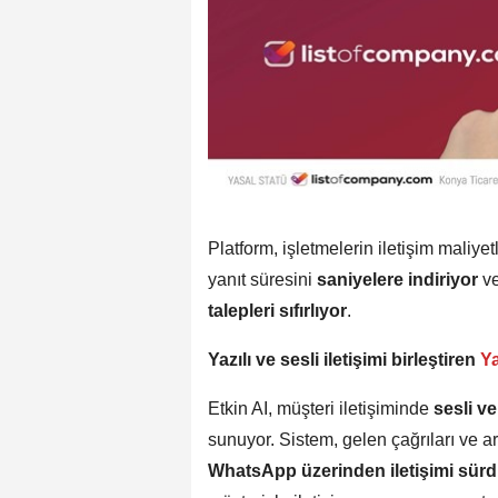
Platform, işletmelerin iletişim maliyet
yanıt süresini
saniyelere indiriyor
v
talepleri sıfırlıyor
.
Yazılı ve sesli iletişimi birleştiren
Ya
Etkin AI, müşteri iletişiminde
sesli ve
sunuyor. Sistem, gelen çağrıları ve a
WhatsApp üzerinden iletişimi sürd