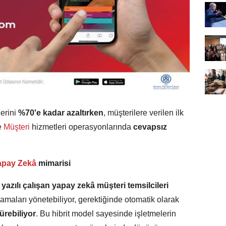
lerini
%70'e kadar azaltırken
, müşterilere verilen ilk
e
Müşteri
hizmetleri operasyonlarında
cevapsız
pay Zekâ
mimarisi
 yazılı çalışan yapay zekâ müşteri temsilcileri
ramaları yönetebiliyor, gerektiğinde otomatik olarak
ürebiliyor
. Bu hibrit model sayesinde işletmelerin