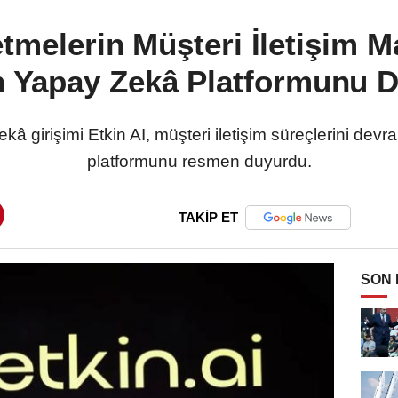
letmelerin Müşteri İletişim M
n Yapay Zekâ Platformunu 
â girişimi Etkin AI, müşteri iletişim süreçlerini dev
platformunu resmen duyurdu.
TAKİP ET
SON