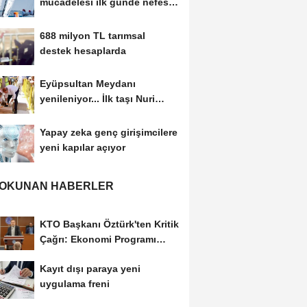
mücadelesi ilk günde nefes
kesti
688 milyon TL tarımsal
destek hesaplarda
Eyüpsultan Meydanı
yenileniyor... İlk taşı Nuri
Aslan koydu
Yapay zeka genç girişimcilere
yeni kapılar açıyor
 OKUNAN HABERLER
KTO Başkanı Öztürk'ten Kritik
Çağrı: Ekonomi Programı
Özel Sektörün...
Kayıt dışı paraya yeni
uygulama freni