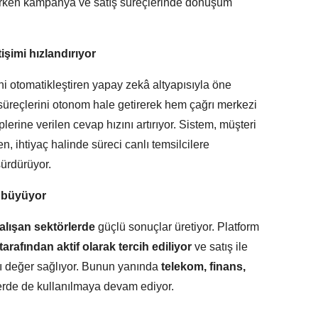
tarken kampanya ve satış süreçlerinde dönüşüm
işimi hızlandırıyor
mini otomatikleştiren yapay zekâ altyapısıyla öne
m süreçlerini otonom hale getirerek hem çağrı merkezi
erine verilen cevap hızını artırıyor. Sistem, müşteri
en, ihtiyaç halinde süreci canlı temsilcilere
sürdürüyor.
a büyüyor
çalışan sektörlerde
güçlü sonuçlar üretiyor. Platform
 tarafından aktif olarak tercih ediliyor
ve satış ile
lı değer sağlıyor. Bunun yanında
telekom, finans,
erde de kullanılmaya devam ediyor.