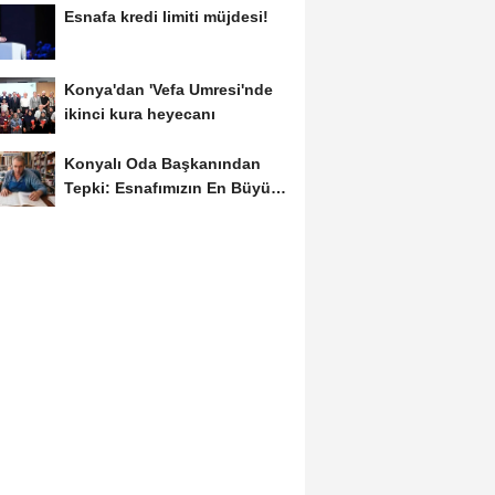
Esnafa kredi limiti müjdesi!
Konya'dan 'Vefa Umresi'nde
ikinci kura heyecanı
Konyalı Oda Başkanından
Tepki: Esnafımızın En Büyük
Sorunu İş...