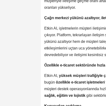
müşteriyle iletişime geçme oranı ar
oranları yükseliyor.
Çağrı merkezi yükünü azaltıyor, ilet
Etkin AI, işletmelerin müşteri iletişi
çıkıyor. Platform, tekrarlayan iletişi
yükünü azaltıyor hem de müşteri talepl
etkileşimlerini uçtan uca yönetebilirk
devredebiliyor ve iletişimi kesintisiz 
Özellikle e-ticaret sektöründe hızl
Etkin AI,
yüksek müşteri trafiğiyle 
bugün
özellikle e-ticaret işletmeleri
müşteri destek operasyonlarında hız
sağlık, eğitim ve lojistik
gibi sektörl
Kurucudan açıklama