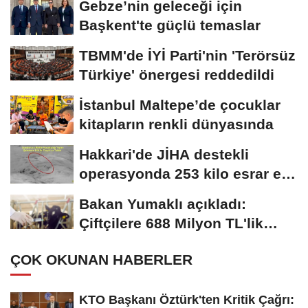
Gebze’nin geleceği için
Başkent'te güçlü temaslar
TBMM'de İYİ Parti'nin 'Terörsüz
Türkiye' önergesi reddedildi
İstanbul Maltepe’de çocuklar
kitapların renkli dünyasında
Hakkari'de JİHA destekli
operasyonda 253 kilo esrar ele
geçirildi
Bakan Yumaklı açıkladı:
Çiftçilere 688 Milyon TL'lik
tarımsal destek...
ÇOK OKUNAN HABERLER
KTO Başkanı Öztürk'ten Kritik Çağrı: