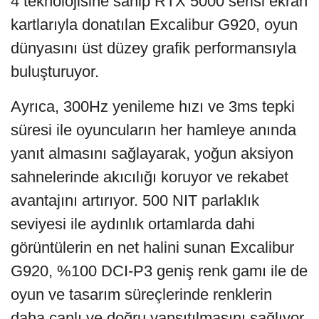
4 teknolojisine sahip RTX 5000 serisi ekran
kartlarıyla donatılan Excalibur G920, oyun
dünyasını üst düzey grafik performansıyla
buluşturuyor.
Ayrıca, 300Hz yenileme hızı ve 3ms tepki
süresi ile oyuncuların her hamleye anında
yanıt almasını sağlayarak, yoğun aksiyon
sahnelerinde akıcılığı koruyor ve rekabet
avantajını artırıyor. 500 NIT parlaklık
seviyesi ile aydınlık ortamlarda dahi
görüntülerin en net halini sunan Excalibur
G920, %100 DCI-P3 geniş renk gamı ile de
oyun ve tasarım süreçlerinde renklerin
daha canlı ve doğru yansıtılmasını sağlıyor.