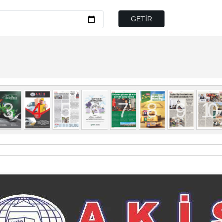
3
4
5
6
7
8
9
10