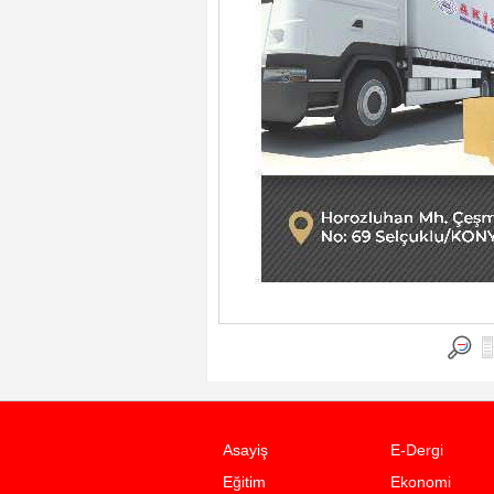
Asayiş
E-Dergi
Eğitim
Ekonomi