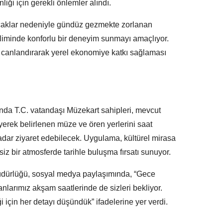
nliği için gerekli önlemler alındı.
 sıcaklar nedeniyle gündüz gezmekte zorlanan
iliminde konforlu bir deneyim sunmayı amaçlıyor.
ni canlandırarak yerel ekonomiye katkı sağlaması
ında T.C. vatandaşı Müzekart sahipleri, mevcut
yerek belirlenen müze ve ören yerlerini saat
adar ziyaret edebilecek. Uygulama, kültürel mirasa
şsiz bir atmosferde tarihle buluşma fırsatı sunuyor.
Müdürlüğü, sosyal medya paylaşımında, “Gece
lanlarımız akşam saatlerinde de sizleri bekliyor.
i için her detayı düşündük” ifadelerine yer verdi.