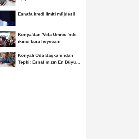
Esnafa kredi limiti müjdesi!
Konya'dan 'Vefa Umresi'nde
ikinci kura heyecanı
Konyalı Oda Başkanından
Tepki: Esnafımızın En Büyük
Sorunu İş...