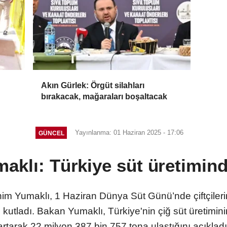
Akın Gürlek: Örgüt silahları
bırakacak, mağaraları boşaltacak
Yayınlanma: 01 Haziran 2025 - 17:06
GÜNCEL
aklı: Türkiye süt üretimin
m Yumaklı, 1 Haziran Dünya Süt Günü’nde çiftçileri
kutladı. Bakan Yumaklı, Türkiye'nin çiğ süt üretimin
artarak 22 milyon 387 bin 757 tona ulaştığını açıkladı