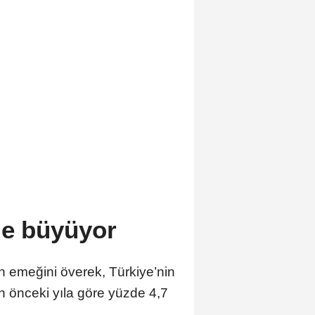
de büyüyor
n emeğini överek, Türkiye’nin
in önceki yıla göre yüzde 4,7
.