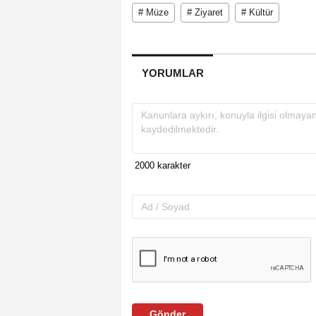
# Müze
# Ziyaret
# Kültür
YORUMLAR
Gönder