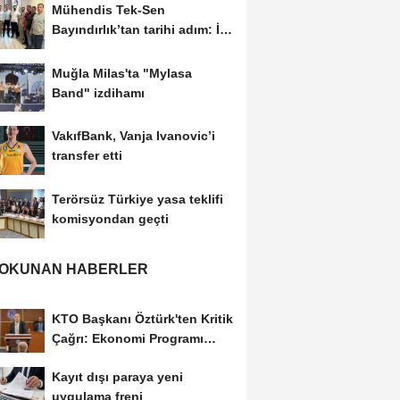
Mühendis Tek-Sen
Bayındırlık’tan tarihi adım: İlk
şube Diyarbakır’da...
Muğla Milas'ta "Mylasa
Band" izdihamı
VakıfBank, Vanja Ivanovic’i
transfer etti
Terörsüz Türkiye yasa teklifi
komisyondan geçti
 OKUNAN HABERLER
KTO Başkanı Öztürk'ten Kritik
Çağrı: Ekonomi Programı
Özel Sektörün...
Kayıt dışı paraya yeni
uygulama freni