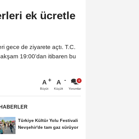
rleri ek ücretle
i gece de ziyarete açtı. T.C.
 akşam 19:00’dan itibaren bu
A
A
Büyüt
Küçült
Yorumlar
 HABERLER
Türkiye Kültür Yolu Festivali
Nevşehir'de tam gaz sürüyor