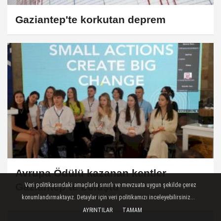
Gaziantep'te korkutan deprem
Avrupa Ödülü kazanan kentler
Gaziantep’te buluştu
Veri politikasındaki amaçlarla sınırlı ve mevzuata uygun şekilde çerez
konumlandırmaktayız. Detaylar için veri politikamızı inceleyebilirsiniz...
AYRINTILAR
TAMAM