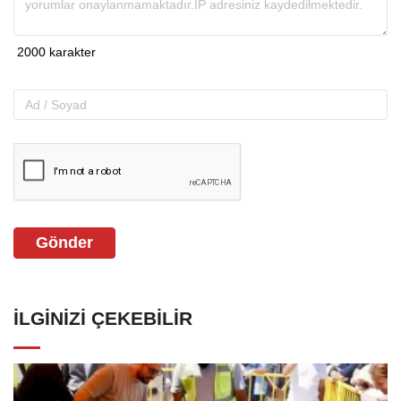
Gönder
İLGINIZI ÇEKEBILIR