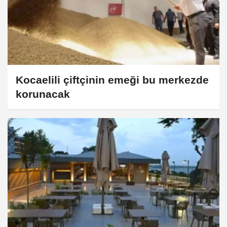
Kocaelili çiftçinin emeği bu merkezde
korunacak