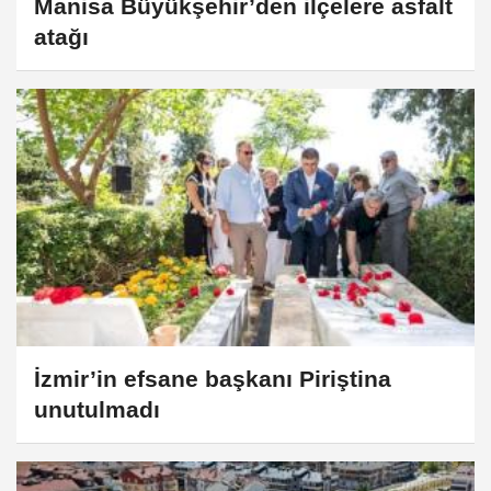
Manisa Büyükşehir’den ilçelere asfalt
atağı
İzmir’in efsane başkanı Piriştina
unutulmadı