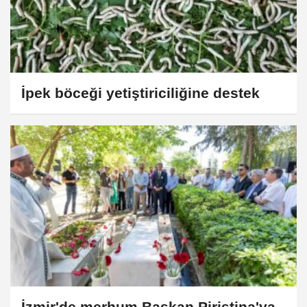
İpek böceği yetiştiriciliğine destek
İzmir'de merhum Başkan Piriştina'ya