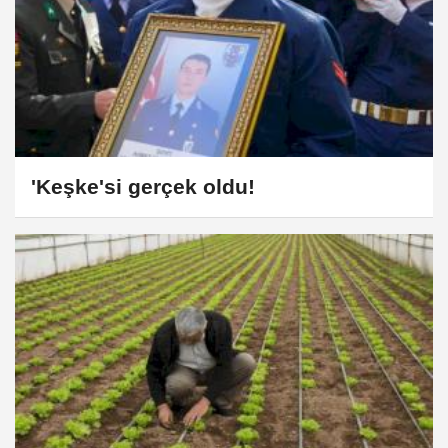
'Keşke'si gerçek oldu!