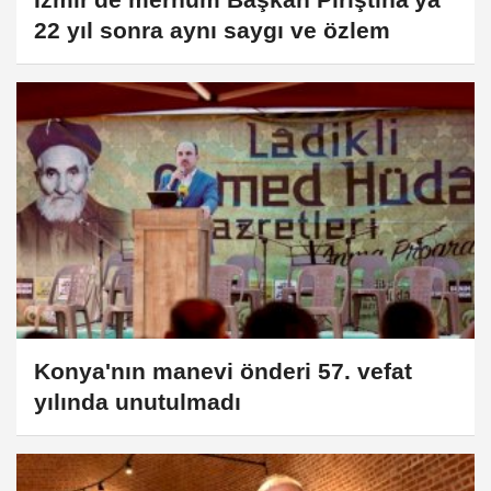
22 yıl sonra aynı saygı ve özlem
Konya'nın manevi önderi 57. vefat
yılında unutulmadı