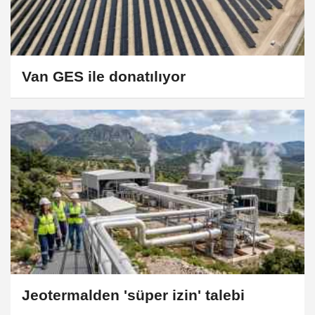
Van GES ile donatılıyor
Jeotermalden 'süper izin' talebi