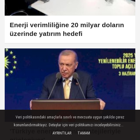
Enerji verimliliğine 20 milyar doların
üzerinde yatırım hedefi
Veri politikasındaki amaçlarla sınırlı ve mevzuata uygun şekilde çerez
konumlandırmaktayız. Detaylar için veri politikamızı inceleyebilirsiniz...
'Türkiye enerjide yeni stratejileriyle
AYRINTILAR
TAMAM
güçleniyor'