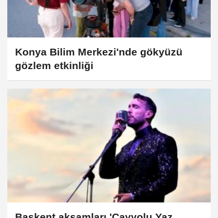
Konya Bilim Merkezi'nde gökyüzü
gözlem etkinliği
Başkent akşamları 'Çayyolu Yaz