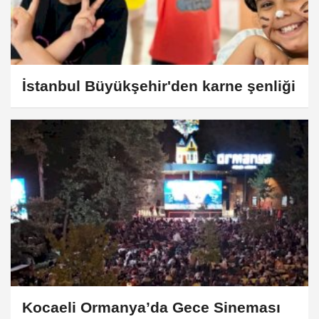
İstanbul Büyükşehir'den karne şenliği
Kocaeli Ormanya’da Gece Sineması