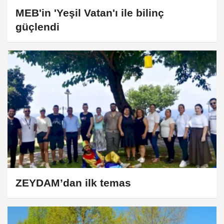
MEB'in 'Yeşil Vatan'ı ile bilinç
güçlendi
ZEYDAM’dan ilk temas