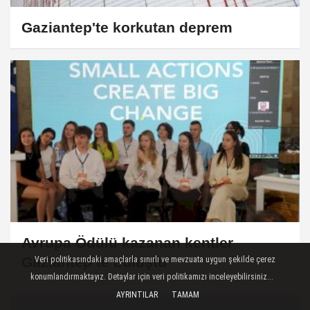
Gaziantep'te korkutan deprem
Avrupa Ödülü kazanan kentler
Gaziantep’te buluştu
Veri politikasındaki amaçlarla sınırlı ve mevzuata uygun şekilde çerez
konumlandırmaktayız. Detaylar için veri politikamızı inceleyebilirsiniz...
AYRINTILAR
TAMAM