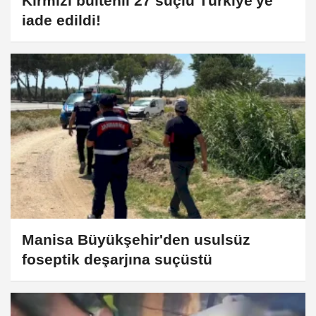
Kırmızı bültenli 27 suçlu Türkiye'ye
iade edildi!
Manisa Büyükşehir'den usulsüz
foseptik deşarjına suçüstü