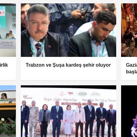
rlik
Trabzon ve Şuşa kardeş şehir oluyor
Gazi
başla