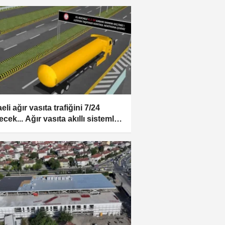
li ağır vasıta trafiğini 7/24
ecek... Ağır vasıta akıllı sistemle
necek