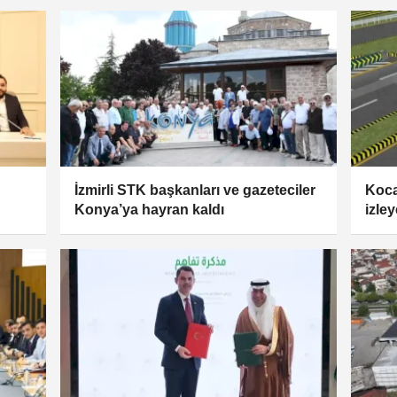
İzmirli STK başkanları ve gazeteciler
Kocae
Konya’ya hayran kaldı
izley
izle