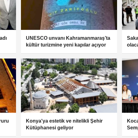
adı
UNESCO unvanı Kahramanmaraş’ta
Saka
kültür turizmine yeni kapılar açıyor
olac
ruru
Konya'ya estetik ve nitelikli Şehir
Koca
Kütüphanesi geliyor
Sem