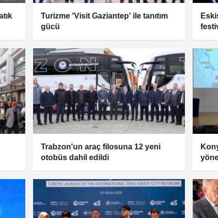
atık
Turizme 'Visit Gaziantep' ile tanıtım
Eski
gücü
fest
Trabzon'un araç filosuna 12 yeni
Kony
otobüs dahil edildi
yöne