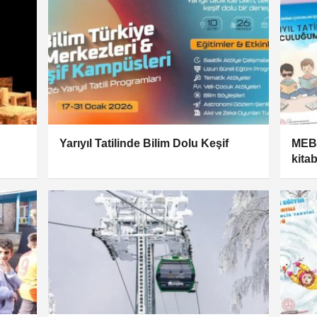
Yarıyıl Tatilinde Bilim Dolu Keşif
MEB'
kitab