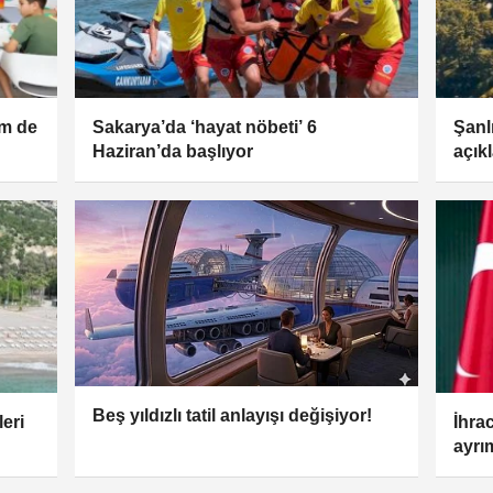
em de
Sakarya’da ‘hayat nöbeti’ 6
Şanl
Haziran’da başlıyor
açık
Beş yıldızlı tatil anlayışı değişiyor!
eri
İhra
ayrı