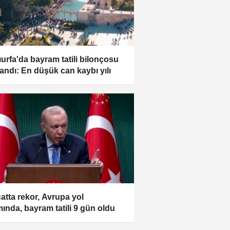
ıurfa'da bayram tatili bilonçosu
landı: En düşük can kaybı yılı
catta rekor, Avrupa yol
mında, bayram tatili 9 gün oldu