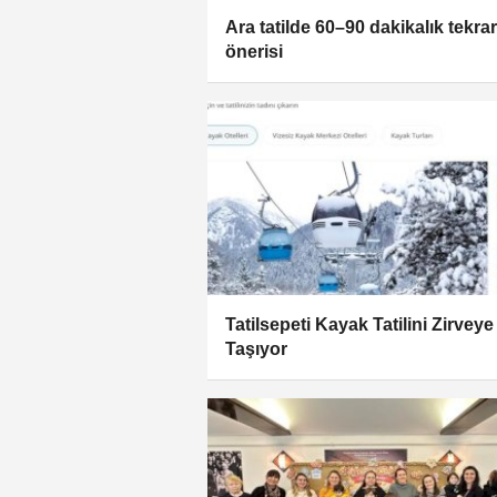
Ara tatilde 60–90 dakikalık tekrar
önerisi
Tatilsepeti Kayak Tatilini Zirveye
Taşıyor