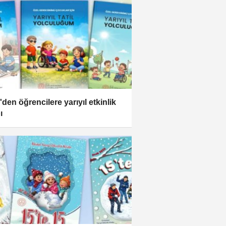
den öğrencilere yarıyıl etkinlik
ı