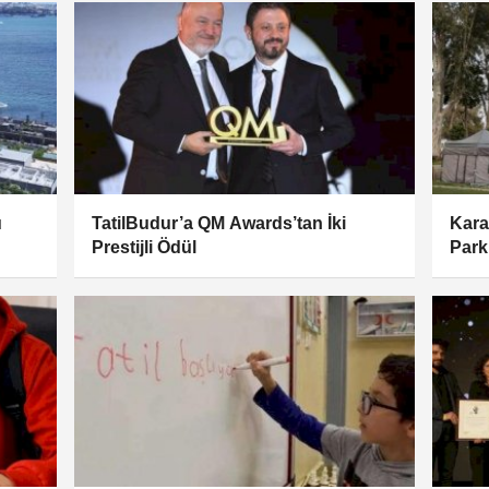
u
TatilBudur’a QM Awards’tan İki
Kara
Prestijli Ödül
Par