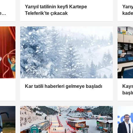
Yarıyıl tatilinin keyfi Kartepe
Yarı
e
Teleferik’te çıkacak
kade
Kar tatili haberleri gelmeye başladı
Kayse
başl