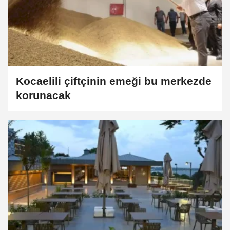
Kocaelili çiftçinin emeği bu merkezde
korunacak