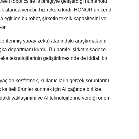
ee Robotics ile iş birliğiyle geliştirdiği humanoid
tik alanda yeni bir hız rekoru kırdı. HONOR’un kendi
a eğitilen bu robot, şirketin teknik kapasitesini ve
or.
nlenmiş yapay zeka) alanındaki araştırmalarını
uçka departmanı kurdu. Bu hamle, şirketin sadece
ka teknolojilerinin geliştirilmesinde de iddialı bir
çları keşfetmek, kullanıcıların gerçek sorunlarını
aliteli ürünler sunmak için AI çağında birlikte
odaklı yaklaşımını ve AI teknolojilerine verdiği önemi