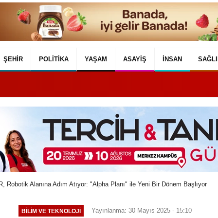
ŞEHIR
POLITIKA
YAŞAM
ASAYIŞ
İNSAN
SAĞLI
 Robotik Alanına Adım Atıyor: "Alpha Planı" ile Yeni Bir Dönem Başlıyor
Yayınlanma: 30 Mayıs 2025 - 15:10
BILIM VE TEKNOLOJI