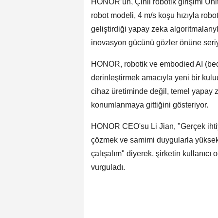
HONOR’un, Çinli robotik girişimi Unitr
robot modeli, 4 m/s koşu hızıyla robo
geliştirdiği yapay zeka algoritmalarıyl
inovasyon gücünü gözler önüne seriy
HONOR, robotik ve embodied AI (bede
derinleştirmek amacıyla yeni bir kul
cihaz üretiminde değil, temel yapay ze
konumlanmaya gittiğini gösteriyor.
HONOR CEO'su Li Jian, "Gerçek ihtiya
çözmek ve samimi duygularla yüksek k
çalışalım" diyerek, şirketin kullanıcı 
vurguladı.