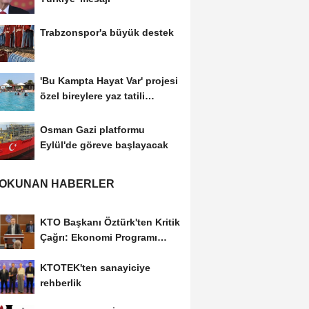
Trabzonspor'a büyük destek
'Bu Kampta Hayat Var' projesi
özel bireylere yaz tatili
sunuyor
Osman Gazi platformu
Eylül'de göreve başlayacak
 OKUNAN HABERLER
KTO Başkanı Öztürk'ten Kritik
Çağrı: Ekonomi Programı
Özel Sektörün...
KTOTEK'ten sanayiciye
rehberlik