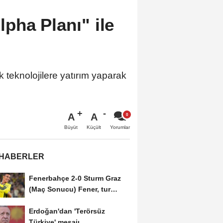
pha Planı" ile
k teknolojilere yatırım yaparak
A
A
Büyüt
Küçült
Yorumlar
 HABERLER
Fenerbahçe 2-0 Sturm Graz
(Maç Sonucu) Fener, tur
avantajını kaptı!
Erdoğan'dan 'Terörsüz
Türkiye' mesajı