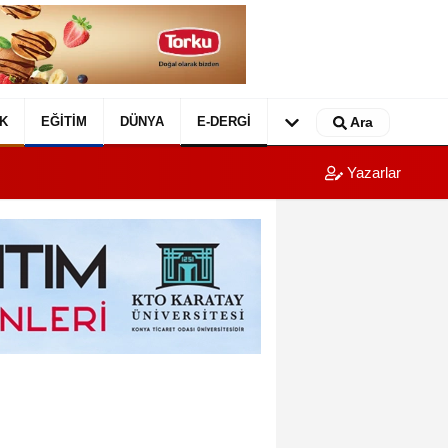
K
EĞITIM
DÜNYA
E-DERGI
Ara
Yazarlar