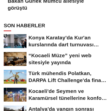
Bakan Gürlek Mumcu ailesiyle
görüştü
SON HABERLER
Konya Karatay'da Kur'an
kurslarında dart turnuvası
heyecanı
“Kocaeli Müze” yeni web
sitesiyle yayında
Türk mühendis Polatkan,
DARPA Lift Challenge'da finale
kaldı
Kocaeli'de Seymen ve
Karamürsel tünellerine konfor
dokunuşu
Antalya'da yangın sonrası