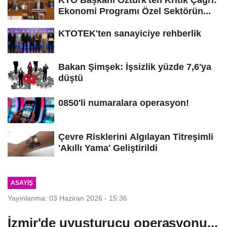
KTO Başkanı Öztürk'ten Kritik Çağrı:
Ekonomi Programı Özel Sektörün...
KTOTEK'ten sanayiciye rehberlik
Bakan Şimşek: İşsizlik yüzde 7,6'ya
düştü
0850'li numaralara operasyon!
Çevre Risklerini Algılayan Titreşimli
'Akıllı Yama' Geliştirildi
ASAYIŞ
Yayınlanma: 03 Haziran 2026 - 15:36
İzmir'de uyuşturucu operasyonu...