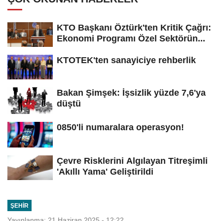
KTO Başkanı Öztürk'ten Kritik Çağrı:
Ekonomi Programı Özel Sektörün...
KTOTEK'ten sanayiciye rehberlik
Bakan Şimşek: İşsizlik yüzde 7,6'ya
düştü
0850'li numaralara operasyon!
Çevre Risklerini Algılayan Titreşimli
'Akıllı Yama' Geliştirildi
ŞEHIR
Yayınlanma: 21 Haziran 2025 - 12:22