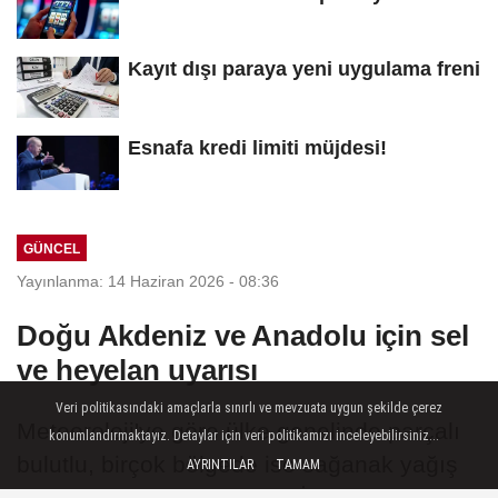
Kayıt dışı paraya yeni uygulama freni
Esnafa kredi limiti müjdesi!
GÜNCEL
Yayınlanma: 14 Haziran 2026 - 08:36
Doğu Akdeniz ve Anadolu için sel
ve heyelan uyarısı
Veri politikasındaki amaçlarla sınırlı ve mevzuata uygun şekilde çerez
Meteoroloji'ye göre ülke genelinde parçalı
konumlandırmaktayız. Detaylar için veri politikamızı inceleyebilirsiniz...
bulutlu, birçok bölgede ise sağanak yağış
AYRINTILAR
TAMAM
bekleniyor. Doğu Akdeniz, İç Anadolu,