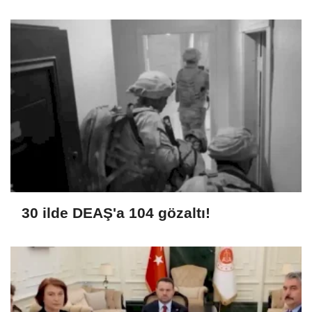
30 ilde DEAŞ'a 104 gözaltı!