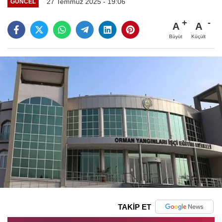
27 Temmuz 2025 - 19:06
GÜNCEL
A
A
Büyüt
Küçült
TAKİP ET