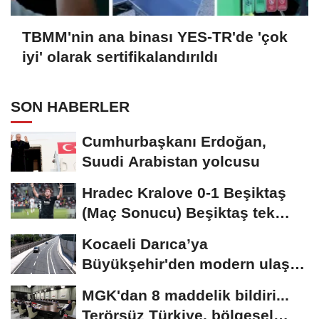
TBMM'nin ana binası YES-TR'de 'çok
iyi' olarak sertifikalandırıldı
SON HABERLER
Cumhurbaşkanı Erdoğan,
Suudi Arabistan yolcusu
Hradec Kralove 0-1 Beşiktaş
(Maç Sonucu) Beşiktaş tek
golle avantajı...
Kocaeli Darıca’ya
Büyükşehir'den modern ulaşım
yatırımı
MGK'dan 8 maddelik bildiri...
Terörsüz Türkiye, bölgesel