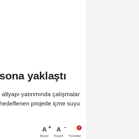
 sona yaklaştı
altyapı yatırımında çalışmalar
ı hedeflenen projede içme suyu
A
A
Büyüt
Küçült
Yorumlar