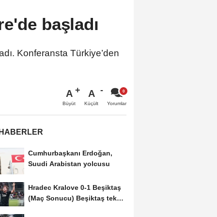
e'de başladı
adı. Konferansta Türkiye’den
A
A
Büyüt
Küçült
Yorumlar
 HABERLER
Cumhurbaşkanı Erdoğan,
Suudi Arabistan yolcusu
Hradec Kralove 0-1 Beşiktaş
(Maç Sonucu) Beşiktaş tek
golle avantajı...