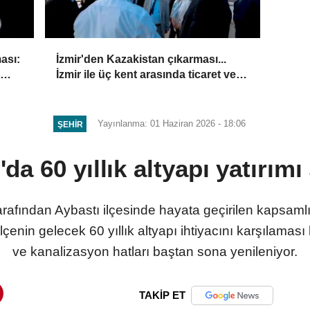
ası:
İzmir'den Kazakistan çıkarması...
İzmir ile üç kent arasında ticaret ve
kültür köprüsü hedefi
Yayınlanma: 01 Haziran 2026 - 18:06
ŞEHIR
da 60 yıllık altyapı yatırımı
rafından Aybastı ilçesinde hayata geçirilen kapsamlı 
çenin gelecek 60 yıllık altyapı ihtiyacını karşılamas
ve kanalizasyon hatları baştan sona yenileniyor.
TAKİP ET