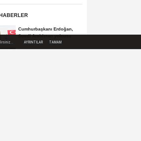
 HABERLER
Cumhurbaşkanı Erdoğan,
Suudi Arabistan yolcusu
rsiniz...
AYRINTILAR
TAMAM
Hradec Kralove 0-1 Beşiktaş
(Maç Sonucu) Beşiktaş tek
golle avantajı...
Kocaeli Darıca’ya
Büyükşehir'den modern
ulaşım yatırımı
MGK'dan 8 maddelik bildiri...
Terörsüz Türkiye, bölgesel
güvenlik...
Yakıt barcı filosuna iki yeni
gemi