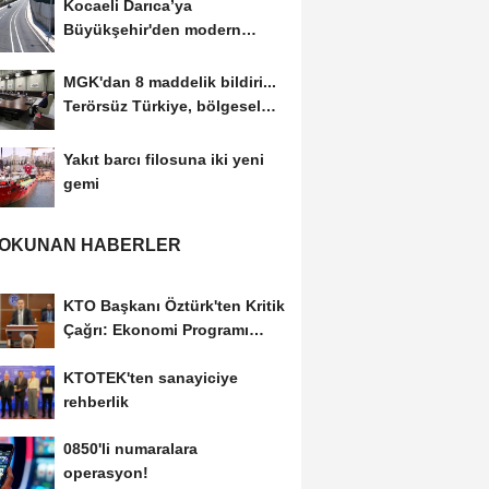
Kocaeli Darıca’ya
Büyükşehir'den modern
ulaşım yatırımı
MGK'dan 8 maddelik bildiri...
Terörsüz Türkiye, bölgesel
güvenlik...
Yakıt barcı filosuna iki yeni
gemi
 OKUNAN HABERLER
KTO Başkanı Öztürk'ten Kritik
Çağrı: Ekonomi Programı
Özel Sektörün...
KTOTEK'ten sanayiciye
rehberlik
0850'li numaralara
operasyon!