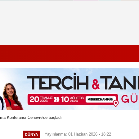
şma Konferansı Cenevre'de başladı
Yayınlanma: 01 Haziran 2026 - 18:22
DÜNYA