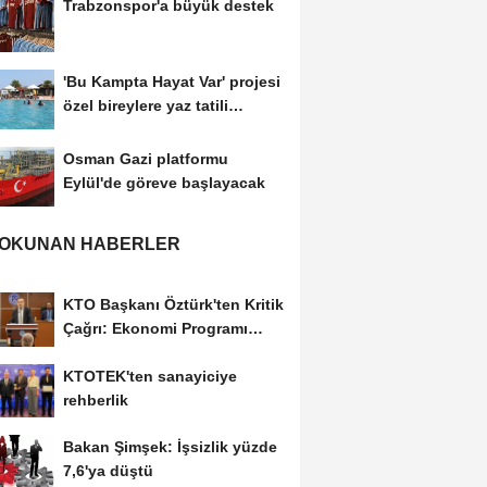
Trabzonspor'a büyük destek
'Bu Kampta Hayat Var' projesi
özel bireylere yaz tatili
sunuyor
Osman Gazi platformu
Eylül'de göreve başlayacak
 OKUNAN HABERLER
KTO Başkanı Öztürk'ten Kritik
Çağrı: Ekonomi Programı
Özel Sektörün...
KTOTEK'ten sanayiciye
rehberlik
Bakan Şimşek: İşsizlik yüzde
7,6'ya düştü