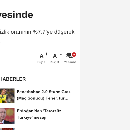
iyesinde
izlik oranının %7,7’ye düşerek
.
A
A
Büyüt
Küçült
Yorumlar
 HABERLER
Fenerbahçe 2-0 Sturm Graz
(Maç Sonucu) Fener, tur
avantajını kaptı!
Erdoğan'dan 'Terörsüz
Türkiye' mesajı