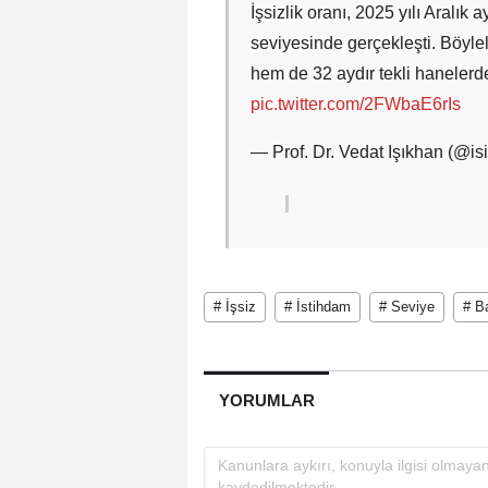
İşsizlik oranı, 2025 yılı Aralı
seviyesinde gerçekleşti. Böylel
hem de 32 aydır tekli hanelerd
pic.twitter.com/2FWbaE6rIs
— Prof. Dr. Vedat Işıkhan (@is
# İşsiz
# İstihdam
# Seviye
# B
YORUMLAR