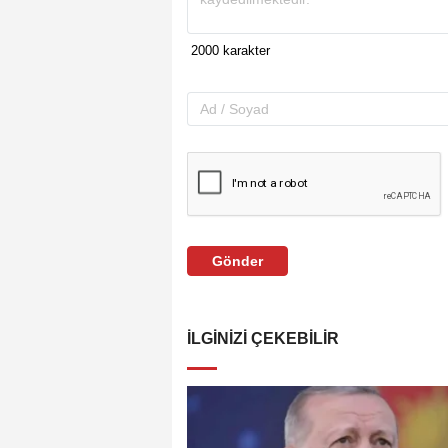
Gönder
İLGINIZI ÇEKEBILIR