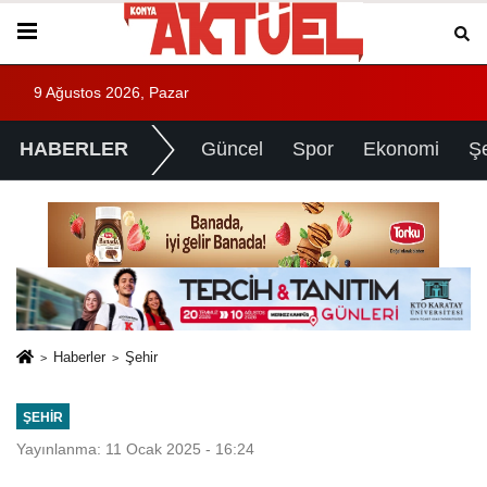
9 Ağustos 2026, Pazar
HABERLER
Güncel
Spor
Ekonomi
Ş
Haberler
Şehir
ŞEHIR
Yayınlanma: 11 Ocak 2025 - 16:24