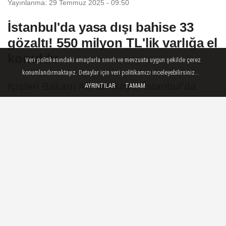
Yayınlanma: 29 Temmuz 2025 - 09:50
İstanbul'da yasa dışı bahise 33
gözaltı! 550 milyon TL'lik varlığa el
konuldu
Veri politikasındaki amaçlarla sınırlı ve mevzuata uygun şekilde çerez
konumlandırmaktayız. Detaylar için veri politikamızı inceleyebilirsiniz...
İçişleri Bakanı Ali Yerlikaya, İstanbul’da
AYRINTILAR
TAMAM
jandarmanın düzenlediği yasa dışı bahis
operasyonunda 4,7 milyar TL hesap
hareketi bulunan 33 şüphelinin
yakalandığını, 13’ünün tutuklandığını
duyurdu
29 Temmuz 2025 - 09:50
GÜNCEL
A
A
Büyüt
Küçült