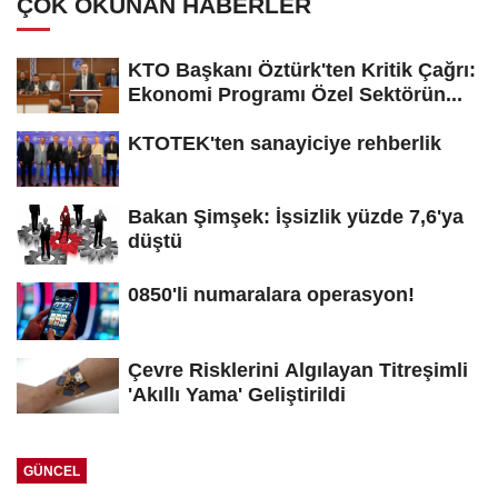
ÇOK OKUNAN HABERLER
KTO Başkanı Öztürk'ten Kritik Çağrı:
Ekonomi Programı Özel Sektörün...
KTOTEK'ten sanayiciye rehberlik
Bakan Şimşek: İşsizlik yüzde 7,6'ya
düştü
0850'li numaralara operasyon!
Çevre Risklerini Algılayan Titreşimli
'Akıllı Yama' Geliştirildi
GÜNCEL