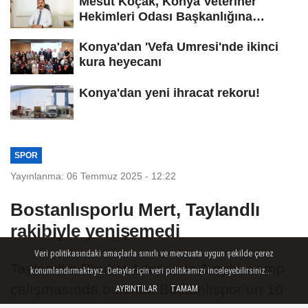
Mesut Koçak, Konya Veteriner
Hekimleri Odası Başkanlığına
yeniden...
Konya'dan 'Vefa Umresi'nde ikinci
kura heyecanı
Konya'dan yeni ihracat rekoru!
SPOR
Yayınlanma: 06 Temmuz 2025 - 12:22
Bostanlısporlu Mert, Taylandlı
rakibiyle yenişemedi
Veri politikasındaki amaçlarla sınırlı ve mevzuata uygun şekilde çerez
Tayland'ın Phuket Adası’nda 1 aylık kamp
konumlandırmaktayız. Detaylar için veri politikamızı inceleyebilirsiniz...
çalışmasında bulunan Bostanlıspor’un 10
AYRINTILAR
TAMAM