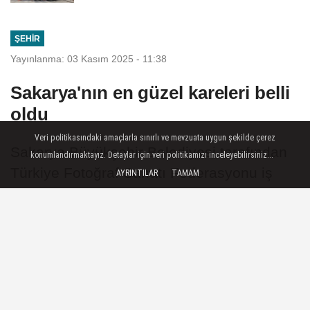
ŞEHIR
Yayınlanma: 03 Kasım 2025 - 11:38
Sakarya'nın en güzel kareleri belli
oldu
Veri politikasındaki amaçlarla sınırlı ve mevzuata uygun şekilde çerez
Sakarya Büyükşehir Belediyesi tarafından
konumlandırmaktayız. Detaylar için veri politikamızı inceleyebilirsiniz...
Türkiye Fotoğraf Sanatı Federasyonu iş
AYRINTILAR
TAMAM
birliğiyle düzenlenen 5. Ulusal Sakarya
Fotoğraf Yarışması’nda herkesin merakla
beklediği kazanan isimler açıklandı.
03 Kasım 2025 - 11:38
ŞEHIR
A
A