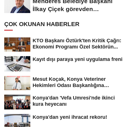
Menderes Belediye Başkanı
İlkay Çiçek görevden
uzaklaştırıldı
ÇOK OKUNAN HABERLER
KTO Başkanı Öztürk'ten Kritik Çağrı:
Ekonomi Programı Özel Sektörün...
Kayıt dışı paraya yeni uygulama freni
Mesut Koçak, Konya Veteriner
Hekimleri Odası Başkanlığına
yeniden...
Konya'dan 'Vefa Umresi'nde ikinci
kura heyecanı
Konya'dan yeni ihracat rekoru!