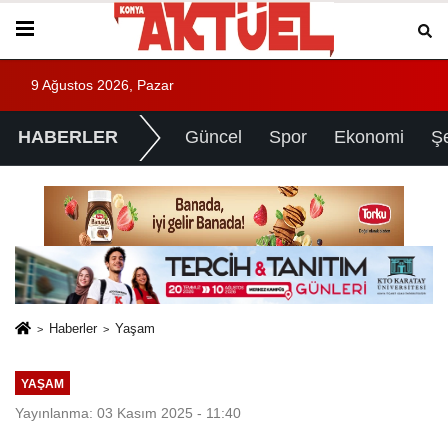
9 Ağustos 2026, Pazar
HABERLER
Güncel
Spor
Ekonomi
Ş
Haberler
Yaşam
YAŞAM
Yayınlanma: 03 Kasım 2025 - 11:40