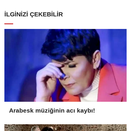
İLGINIZI ÇEKEBILIR
Arabesk müziğinin acı kaybı!