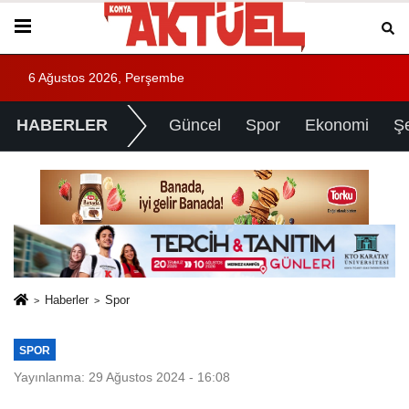
6 Ağustos 2026, Perşembe
HABERLER
Güncel
Spor
Ekonomi
Ş
Haberler
Spor
SPOR
Yayınlanma: 29 Ağustos 2024 - 16:08