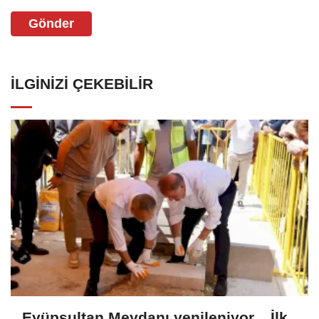
Gönder
İLGINIZI ÇEKEBILIR
Eyüpsultan Meydanı yenileniyor... İlk