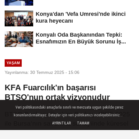
Konya'dan 'Vefa Umresi'nde ikinci
kura heyecanı
Konyalı Oda Başkanından Tepki:
Esnafımızın En Büyük Sorunu İş...
YAŞAM
Yayınlanma: 30 Temmuz 2025 - 15:06
KFA Fuarcılık'ın başarısı
BTSO'nun ortak vizyonudur
Veri politikasındaki amaçlarla sınırlı ve mevzuata uygun şekilde çerez
BTSO Başkanı İbrahim Burkay, IDEF 2025
konumlandırmaktayız. Detaylar için veri politikamızı inceleyebilirsiniz...
ile Bursa’nın savunma sanayiinde küresel
AYRINTILAR
TAMAM
bir vitrine çıktığını belirtti. KFA Fuarcılık ve