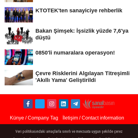
KTOTEK'ten sanayiciye rehberlik
Bakan Şimşek: İşsizlik yüzde 7,6'ya
düştü
0850'li numaralara operasyon!
Çevre Risklerini Algılayan Titreşimli
'Akıllı Yama' Geliştirildi
Künye / Company Tag
İletişim / Contact information
Çerez Politikası / Cookie policy
Veri politikasındaki amaçlarla sınırlı ve mevzuata uygun şekilde çerez