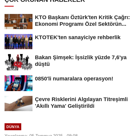
KTO Başkanı Öztürk'ten Kritik Çağrı:
Ekonomi Programı Özel Sektörün...
KTOTEK'ten sanayiciye rehberlik
Bakan Şimşek: İşsizlik yüzde 7,6'ya
düştü
0850'li numaralara operasyon!
Çevre Risklerini Algılayan Titreşimli
'Akıllı Yama' Geliştirildi
DÜNYA
Yayınlanma: 05 Temmuz 2025 - 09:08