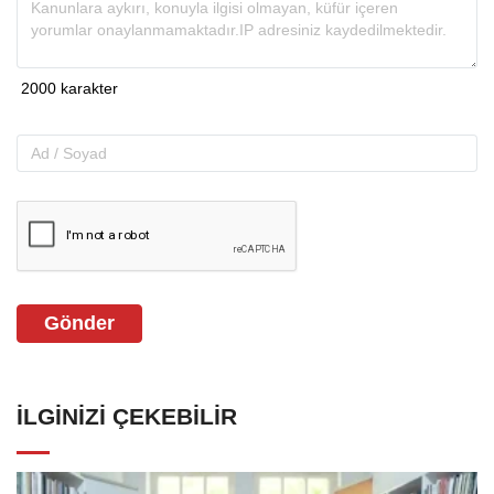
Gönder
İLGINIZI ÇEKEBILIR