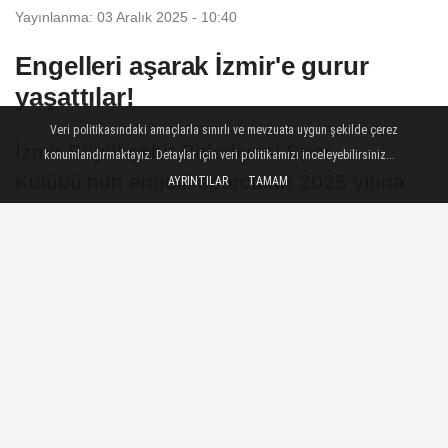
Yayınlanma: 03 Aralık 2025 - 10:40
Engelleri aşarak İzmir'e gurur
yaşattılar!
Veri politikasındaki amaçlarla sınırlı ve mevzuata uygun şekilde çerez
İzmir Büyükşehir Belediyesi Spor
konumlandırmaktayız. Detaylar için veri politikamızı inceleyebilirsiniz...
Kulübü’nün engelli sporcuları 2025 yılına
AYRINTILAR
TAMAM
damga vurdu. Sporun dönüştürücü gücüyle
engelli bireylerin topluma katılımını
artırmayı hedefleyen Büyükşehir
Belediyesi, ulusal ve uluslararası
başarılarla büyük bir gurur tablosu ortaya
koydu.
03 Aralık 2025 - 10:40
SPOR