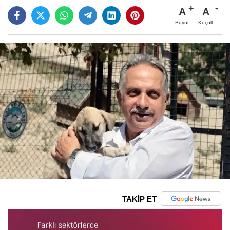
A
A
Büyüt
Küçült
TAKİP ET