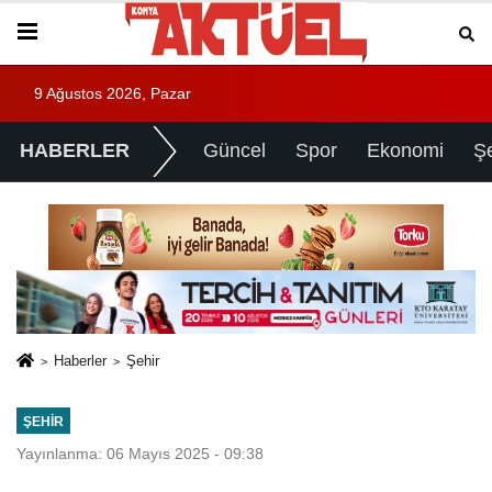
9 Ağustos 2026, Pazar
HABERLER
Güncel
Spor
Ekonomi
Ş
Haberler
Şehir
ŞEHIR
Yayınlanma: 06 Mayıs 2025 - 09:38