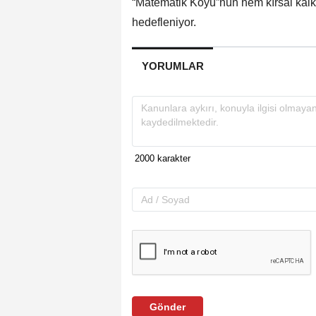
“Matematik Köyü”nün hem kırsal kalk
hedefleniyor.
YORUMLAR
Gönder