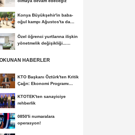
olmaya devam edeceğiz
Konya Büyükşehir'in baba-
oğul kampı Ağustos'ta da
sürecek
Özel öğrenci yurtlarına ilişkin
yönetmelik değişikliği...
Geçiş...
 OKUNAN HABERLER
KTO Başkanı Öztürk'ten Kritik
Çağrı: Ekonomi Programı
Özel Sektörün...
KTOTEK'ten sanayiciye
rehberlik
0850'li numaralara
operasyon!