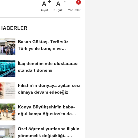
A
A
Büyüt
Küçült
Yorumlar
 HABERLER
Bakan Göktaş: Terörsüz
Türkiye ile barışın ve
istikrarın güçlendiği...
İlaç denetiminde uluslararası
standart dönemi
Filistin'in dünyaya açılan sesi
olmaya devam edeceğiz
Konya Büyükşehir'in baba-
oğul kampı Ağustos'ta da
sürecek
Özel öğrenci yurtlarına ilişkin
yönetmelik değişikliği...