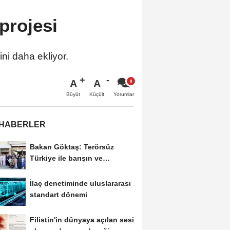
projesi
ini daha ekliyor.
A
A
Büyüt
Küçült
Yorumlar
 HABERLER
Bakan Göktaş: Terörsüz
Türkiye ile barışın ve
istikrarın güçlendiği...
İlaç denetiminde uluslararası
standart dönemi
Filistin'in dünyaya açılan sesi