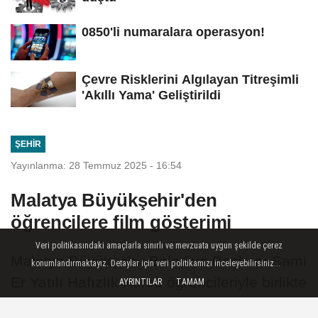
0850'li numaralara operasyon!
Çevre Risklerini Algılayan Titreşimli
'Akıllı Yama' Geliştirildi
ŞEHIR
Yayınlanma: 28 Temmuz 2025 - 16:54
Malatya Büyükşehir'den
öğrencilere film gösterimi
Veri politikasındaki amaçlarla sınırlı ve mevzuata uygun şekilde çerez
Malatya Büyükşehir Belediye Başkanı Sami
konumlandırmaktayız. Detaylar için veri politikamızı inceleyebilirsiniz...
Er Yatılı Hafızlık Kursu öğrencileriyle birlikte
AYRINTILAR
TAMAM
Sanat Merkezi'nde film gösterimi