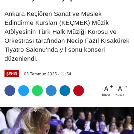
Ankara Keçiören Sanat ve Meslek
Edindirme Kursları (KEÇMEK) Müzik
Atölyesinin Türk Halk Müziği Korosu ve
Orkestrası tarafından Necip Fazıl Kısakürek
Tiyatro Salonu’nda yıl sonu konseri
düzenlendi.
03 Temmuz 2025 - 11:54
ŞEHIR
A
A
Büyüt
Küçült