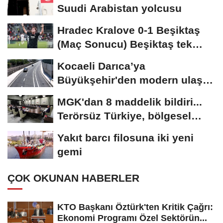
Suudi Arabistan yolcusu
Hradec Kralove 0-1 Beşiktaş
(Maç Sonucu) Beşiktaş tek
golle avantajı...
Kocaeli Darıca’ya
Büyükşehir'den modern ulaşım
yatırımı
MGK'dan 8 maddelik bildiri...
Terörsüz Türkiye, bölgesel
güvenlik...
Yakıt barcı filosuna iki yeni
gemi
ÇOK OKUNAN HABERLER
KTO Başkanı Öztürk'ten Kritik Çağrı:
Ekonomi Programı Özel Sektörün...