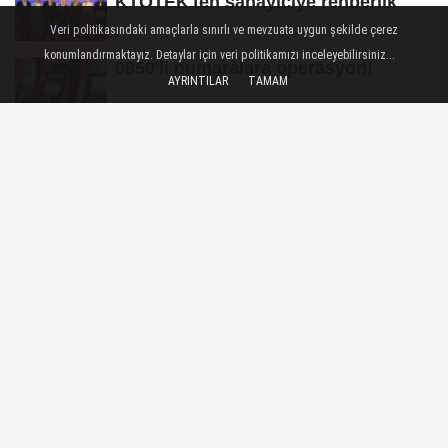
KTOTEK'ten sanayiciye rehberlik
Veri politikasındaki amaçlarla sınırlı ve mevzuata uygun şekilde çerez
konumlandırmaktayız. Detaylar için veri politikamızı inceleyebilirsiniz...
0850'li numaralara operasyon!
AYRINTILAR
TAMAM
Kayıt dışı paraya yeni uygulama freni
Esnafa kredi limiti müjdesi!
EKONOMI
Yayınlanma: 03 Temmuz 2025 - 11:52
UİB, Haziran ayı ihracat verilerini
değerlendirdi