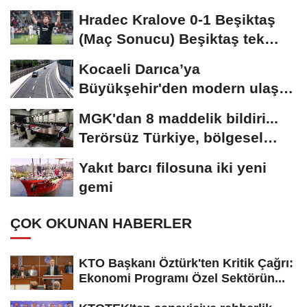
Hradec Kralove 0-1 Beşiktaş
(Maç Sonucu) Beşiktaş tek
golle avantajı...
Kocaeli Darıca’ya
Büyükşehir'den modern ulaşım
yatırımı
MGK'dan 8 maddelik bildiri...
Terörsüz Türkiye, bölgesel
güvenlik...
Yakıt barcı filosuna iki yeni
gemi
ÇOK OKUNAN HABERLER
KTO Başkanı Öztürk'ten Kritik Çağrı:
Ekonomi Programı Özel Sektörün...