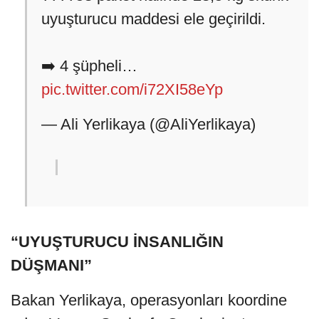
uyuşturucu maddesi ele geçirildi.
➡️ 4 şüpheli…
pic.twitter.com/i72XI58eYp
— Ali Yerlikaya (@AliYerlikaya)
“UYUŞTURUCU İNSANLIĞIN
DÜŞMANI”
Bakan Yerlikaya, operasyonları koordine