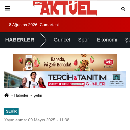
8 Ağustos 2026, Cumartesi
HABERLER
Güncel
Spor
Ekonomi
Ş
Haberler
Şehir
ŞEHIR
Yayınlanma: 09 Mayıs 2025 - 11:38