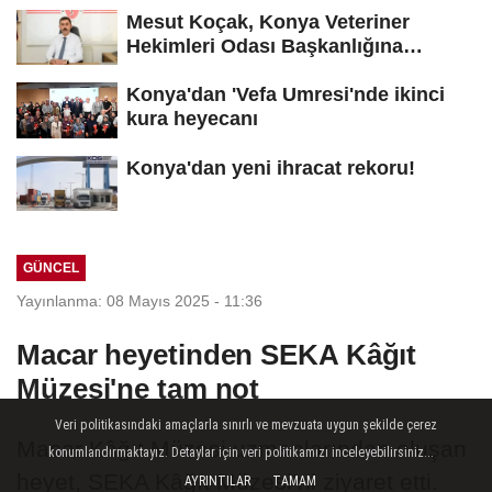
Mesut Koçak, Konya Veteriner
Hekimleri Odası Başkanlığına
yeniden...
Konya'dan 'Vefa Umresi'nde ikinci
kura heyecanı
Konya'dan yeni ihracat rekoru!
GÜNCEL
Yayınlanma: 08 Mayıs 2025 - 11:36
Macar heyetinden SEKA Kâğıt
Müzesi'ne tam not
Veri politikasındaki amaçlarla sınırlı ve mevzuata uygun şekilde çerez
Macar Kâğıt Müzesi uzmanlarından oluşan
konumlandırmaktayız. Detaylar için veri politikamızı inceleyebilirsiniz...
heyet, SEKA Kâğıt Müzesi’ni ziyaret etti.
AYRINTILAR
TAMAM