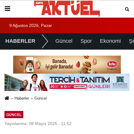
9 Ağustos 2026, Pazar
HABERLER
Güncel
Spor
Ekonomi
Ş
Haberler
Güncel
GÜNCEL
Yayınlanma: 08 Mayıs 2025 - 11:52