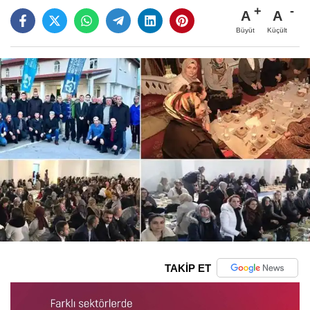
A
A
Büyüt
Küçült
TAKİP ET