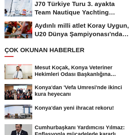
J70 Türkiye Turu 3. ayakta
Team Nautique Yachting
şampiyonluğu elde...
Aydınlı milli atlet Koray Uygun,
U20 Dünya Şampiyonası'nda
yarı...
ÇOK OKUNAN HABERLER
Mesut Koçak, Konya Veteriner
Hekimleri Odası Başkanlığına
yeniden...
Konya'dan 'Vefa Umresi'nde ikinci
kura heyecanı
Konya'dan yeni ihracat rekoru!
Cumhurbaşkanı Yardımcısı Yılmaz:
Enflasyonla mücadelede kararlı...