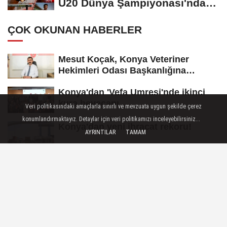
U20 Dünya Şampiyonası'nda
yarı...
ÇOK OKUNAN HABERLER
Mesut Koçak, Konya Veteriner
Hekimleri Odası Başkanlığına
yeniden...
Konya'dan 'Vefa Umresi'nde ikinci
kura heyecanı
Veri politikasındaki amaçlarla sınırlı ve mevzuata uygun şekilde çerez
konumlandırmaktayız. Detaylar için veri politikamızı inceleyebilirsiniz...
Konya'dan yeni ihracat rekoru!
AYRINTILAR
TAMAM
Cumhurbaşkanı Yardımcısı Yılmaz:
Enflasyonla mücadelede kararlı...
Bilinçsiz antibiyotik kullanımı
tedaviyi zorlaştırıyor