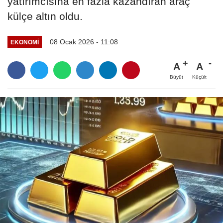
yatırımcısına en fazla kazandıran araç
külçe altın oldu.
08 Ocak 2026 - 11:08
EKONOMI
A
A
Büyüt
Küçült