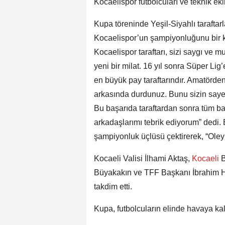
Kocaelispor futbolcuları ve teknik ek
Kupa töreninde Yeşil-Siyahlı taraftarl
Kocaelispor’un şampiyonluğunu bir 
Kocaelispor taraftarı, sizi saygı ve m
yeni bir milat. 16 yıl sonra Süper L
en büyük pay taraftarındır. Amatörde
arkasında durdunuz. Bunu sizin sayen
Bu başarıda taraftardan sonra tüm ba
arkadaşlarımı tebrik ediyorum” dedi
şampiyonluk üçlüsü çektirerek, “Oley
Kocaeli Valisi İlhami Aktaş,
Kocaeli
B
Büyakakın ve TFF Başkanı İbrahim 
takdim etti.
Kupa, futbolcuların elinde havaya kal