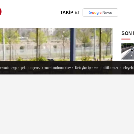
TAKİP ET
SON
evzuata uygun şekilde çerez konumlandırmaktayız. Detaylar için veri politikamızı inceleyebili