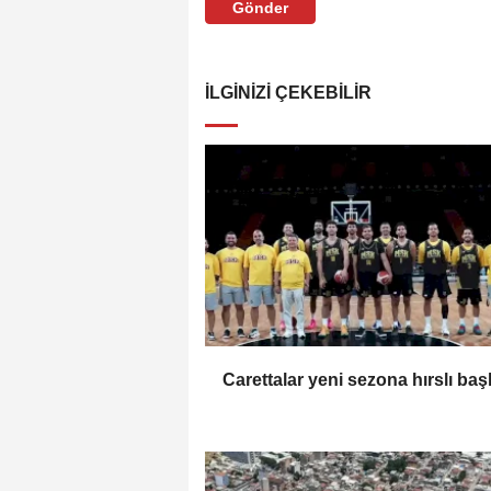
Gönder
İLGINIZI ÇEKEBILIR
Carettalar yeni sezona hırslı baş