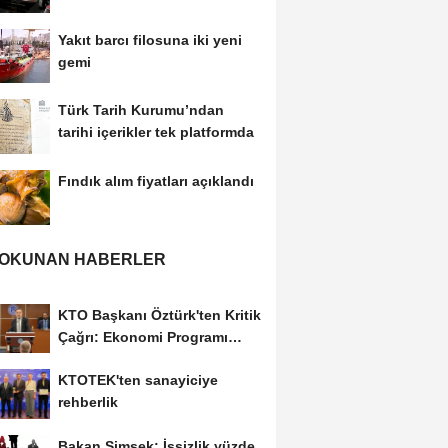
güvenlik...
Yakıt barcı filosuna iki yeni
gemi
Türk Tarih Kurumu’ndan
tarihi içerikler tek platformda
Fındık alım fiyatları açıklandı
 OKUNAN HABERLER
KTO Başkanı Öztürk'ten Kritik
Çağrı: Ekonomi Programı
Özel Sektörün...
KTOTEK'ten sanayiciye
rehberlik
Bakan Şimşek: İşsizlik yüzde