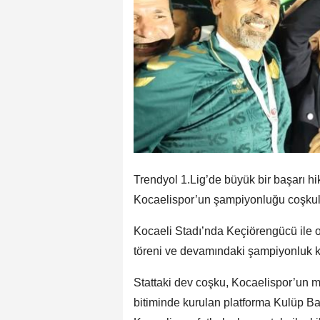
Trendyol 1.Lig’de büyük bir başarı h
Kocaelispor’un şampiyonluğu coşkulu 
Kocaeli Stadı’nda Keçiörengücü il
töreni ve devamındaki şampiyonluk ku
Stattaki dev coşku, Kocaelispor’un m
bitiminde kurulan platforma Kulüp Ba