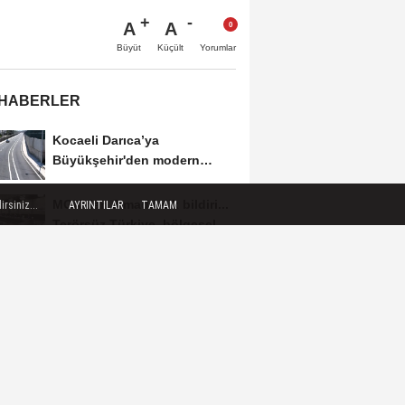
A
A
Büyüt
Küçült
Yorumlar
 HABERLER
Kocaeli Darıca’ya
Büyükşehir'den modern
ulaşım yatırımı
MGK'dan 8 maddelik bildiri...
rsiniz...
AYRINTILAR
TAMAM
Terörsüz Türkiye, bölgesel
güvenlik...
Yakıt barcı filosuna iki yeni
gemi
Türk Tarih Kurumu’ndan
tarihi içerikler tek platformda
Fındık alım fiyatları açıklandı