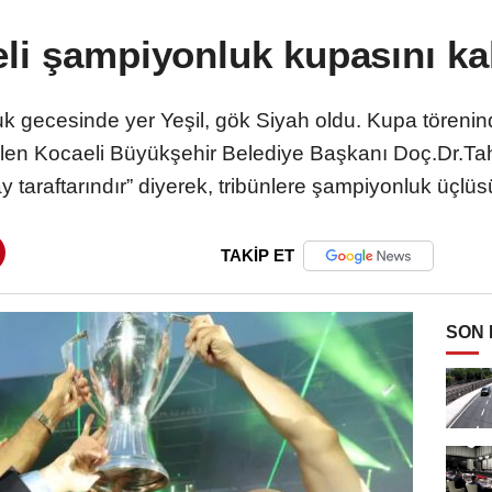
li şampiyonluk kupasını kal
 gecesinde yer Yeşil, gök Siyah oldu. Kupa töreninde 
 gelen Kocaeli Büyükşehir Belediye Başkanı Doç.Dr.Ta
 taraftarındır” diyerek, tribünlere şampiyonluk üçlüsü
TAKİP ET
SON