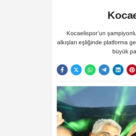
Kocae
Kocaelispor’un şampiyonluk
alkışları eşliğinde platforma
büyük pay