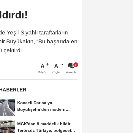
dırdı!
Yeşil-Siyahlı taraftarların
hir Büyükakın, “Bu başarıda en
 çektirdi.
A
A
Büyüt
Küçült
Yorumlar
 HABERLER
Kocaeli Darıca’ya
Büyükşehir'den modern
ulaşım yatırımı
MGK'dan 8 maddelik bildiri...
Terörsüz Türkiye, bölgesel