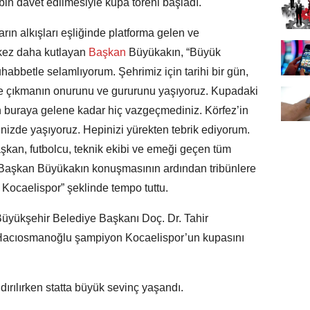
ibin davet edilmesiyle kupa töreni başladı.
arın alkışları eşliğinde platforma gelen ve
kez daha kutlayan
Başkan
Büyükakın, “Büyük
uhabbetle selamlıyorum. Şehrimiz için tarihi bir gün,
ig’e çıkmanın onurunu ve gururunu yaşıyoruz. Kupadaki
n buraya gelene kadar hiç vazgeçmediniz. Körfez’in
izde yaşıyoruz. Hepinizi yürekten tebrik ediyorum.
şkan, futbolcu, teknik ekibi ve emeği geçen tüm
. Başkan Büyükakın konuşmasının ardından tribünlere
 Kocaelispor” şeklinde tempo tuttu.
üyükşehir Belediye Başkanı Doç. Dr. Tahir
Hacıosmanoğlu şampiyon Kocaelispor’un kupasını
dırılırken statta büyük sevinç yaşandı.