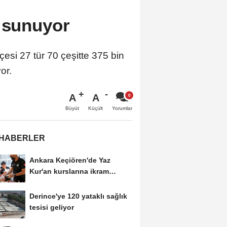
n sunuyor
si 27 tür 70 çeşitte 375 bin
or.
A
A
Büyüt
Küçült
Yorumlar
 HABERLER
Ankara Keçiören'de Yaz
Kur'an kurslarına ikram
desteği
Derince'ye 120 yataklı sağlık
tesisi geliyor