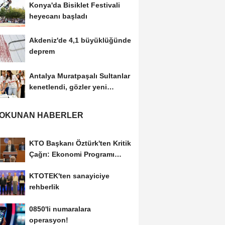
Konya'da Bisiklet Festivali
heyecanı başladı
Akdeniz'de 4,1 büyüklüğünde
deprem
Antalya Muratpaşalı Sultanlar
kenetlendi, gözler yeni
sezonda
 OKUNAN HABERLER
KTO Başkanı Öztürk'ten Kritik
Çağrı: Ekonomi Programı
Özel Sektörün...
KTOTEK'ten sanayiciye
rehberlik
0850'li numaralara
operasyon!