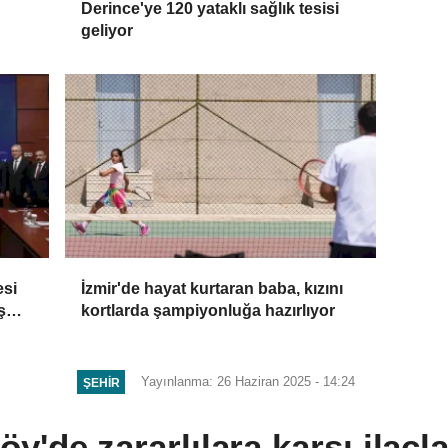
Derince'ye 120 yataklı sağlık tesisi
geliyor
esi
İzmir'de hayat kurtaran baba, kızını
ş
kortlarda şampiyonluğa hazırlıyor
Yayınlanma: 26 Haziran 2025 - 14:24
ŞEHIR
öy'de zararlılara karşı ilaçl