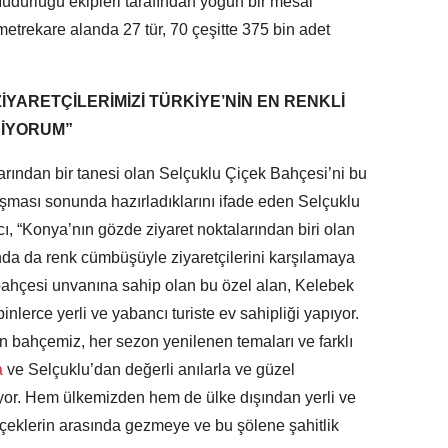
üdürlüğü ekipleri tarafından yoğun bir mesai
metrekare alanda 27 tür, 70 çeşitte 375 bin adet
İYARETÇİLERİMİZİ TÜRKİYE’NİN EN RENKLİ
DİYORUM”
rından bir tanesi olan Selçuklu Çiçek Bahçesi’ni bu
lışması sonunda hazırladıklarını ifade eden Selçuklu
 “Konya’nın gözde ziyaret noktalarından biri olan
a da renk cümbüşüyle ziyaretçilerini karşılamaya
bahçesi unvanına sahip olan bu özel alan, Kelebek
binlerce yerli ve yabancı turiste ev sahipliği yapıyor.
an bahçemiz, her sezon yenilenen temaları ve farklı
a
ve Selçuklu’dan değerli anılarla ve güzel
riyor. Hem ülkemizden hem de ülke dışından yerli ve
çiçeklerin arasında gezmeye ve bu şölene şahitlik