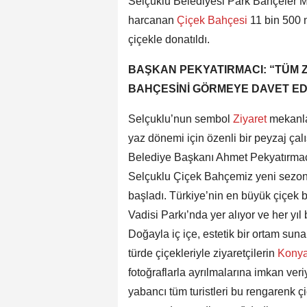
Selçuklu Belediyesi Park Bahçeler M
harcanan
Çiçek Bahçesi
11 bin 500 
çiçekle donatıldı.
BAŞKAN PEKYATIRMACI: “TÜM Z
BAHÇESİNİ GÖRMEYE DAVET E
Selçuklu’nun sembol
Ziyaret
mekanla
yaz dönemi için özenli bir peyzaj ça
Belediye Başkanı Ahmet Pekyatırmacı,
Selçuklu Çiçek Bahçemiz yeni sezond
başladı. Türkiye’nin en büyük çiçek 
Vadisi Parkı’nda yer alıyor ve her yıl 
Doğayla iç içe, estetik bir ortam sun
türde çiçekleriyle ziyaretçilerin
Kony
fotoğraflarla ayrılmalarına imkan ve
yabancı tüm turistleri bu rengarenk 