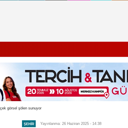
içek görsel şölen sunuyor
Yayınlanma: 26 Haziran 2025 - 14:38
ŞEHIR