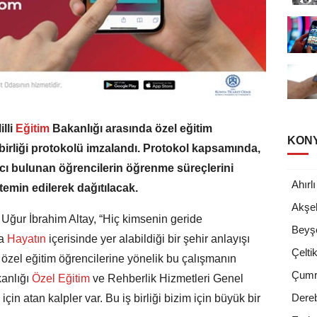
lli
Eğitim
Bakanlığı arasında özel eğitim
KONY
 birliği protokolü imzalandı. Protokol kapsamında,
yacı bulunan öğrencilerin öğrenme süreçlerini
Ahırlı
temin edilerek dağıtılacak.
Akşeh
ğur İbrahim Altay, “Hiç kimsenin geride
Beyşe
a
Hayatın
içerisinde yer alabildiği bir şehir anlayışı
Çelti
 özel eğitim öğrencilerine yönelik bu çalışmanın
Çumr
anlığı
Özel Eğitim
ve Rehberlik Hizmetleri Genel
Dere
için atan kalpler var. Bu iş birliği bizim için büyük bir