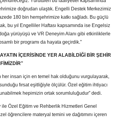
çlendireceğiz. Yürütülen bu faaliyetler kapsamında
ehrimize doğrudan ulaştık. Engelli Destek Merkezimiz
lpazede 180 bin hemşehrimize katkı sağladı. Bu güçlü
rak, bu yıl Engelliler Haftası kapsamında ise Engelsiz
 doğa yürüyüşü ve VR Deneyim Alanı gibi etkinliklerle
apsamlı bir programı da hayata geçirdik.”
YATIN İÇERİSİNDE YER ALABİLDİĞİ BİR ŞEHİR
FİMİZDİR”
 her insan için en temel hak olduğunu vurgulayarak,
nduğu fırsat eşitliğiyle ölçülür. Özel eğitim ihtiyacı
unabilmek hepimizin ortak sorumluluğudur” dedi.
ile Özel Eğitim ve Rehberlik Hizmetleri Genel
zel öğrencilere materyal temini ve dağıtımını içeren