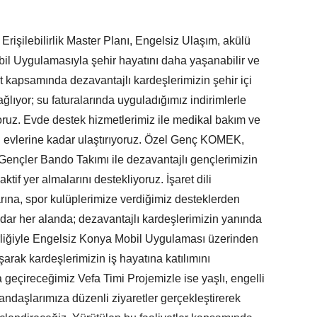
rişilebilirlik Master Planı, Engelsiz Ulaşım, akülü
obil Uygulamasıyla şehir hayatını daha yaşanabilir ve
rt kapsamında dezavantajlı kardeşlerimizin şehir içi
lıyor; su faturalarında uyguladığımız indirimlerle
ruz. Evde destek hizmetlerimiz ile medikal bakım ve
n evlerine kadar ulaştırıyoruz. Özel Genç KOMEK,
Gençler Bando Takımı ile dezavantajlı gençlerimizin
tif yer almalarını destekliyoruz. İşaret dili
rına, spor kulüplerimize verdiğimiz desteklerden
adar her alanda; dezavantajlı kardeşlerimizin yanında
rliğiyle Engelsiz Konya Mobil Uygulaması üzerinden
şarak kardeşlerimizin iş hayatına katılımını
geçireceğimiz Vefa Timi Projemizle ise yaşlı, engelli
andaşlarımıza düzenli ziyaretler gerçekleştirerek