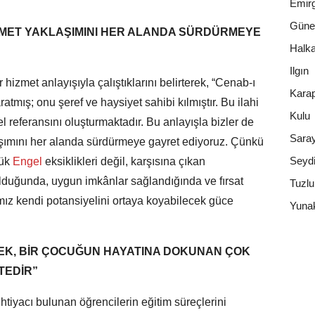
Emirg
Güne
İZMET YAKLAŞIMINI HER ALANDA SÜRDÜRMEYE
Halka
Ilgın
hizmet anlayışıyla çalıştıklarını belirterek, “Cenab-ı
Karap
atmış; onu şeref ve haysiyet sahibi kılmıştır. Bu ilahi
Kulu
 referansını oluşturmaktadır. Bu anlayışla bizler de
Sara
aşımını her alanda sürdürmeye gayret ediyoruz. Çünkü
Seydi
ük
Engel
eksiklikleri değil, karşısına çıkan
duğunda, uygun imkânlar sağlandığında ve fırsat
Tuzl
dımız kendi potansiyelini ortaya koyabilecek güce
Yuna
EK, BİR ÇOCUĞUN HAYATINA DOKUNAN ÇOK
TEDİR”
ihtiyacı bulunan öğrencilerin eğitim süreçlerini