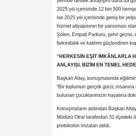
yerinde destek anlayışını daha da gü
2025 yılı içerisinde 12 bin 500 hemş
ise 2025 yılı içerisinde geniş bir ye
hizmet altyapısının bir yansıması ola
Şölen, Empati Parkuru, şehir gezisi,
farkındalık ve katılımı güçlendiren k
“HERKESİN EŞİT İMKÂNLARLA HA
ANLAYIŞI, BİZİM EN TEMEL HEDE
Başkan Altay, konuşmasında eğitimin
“Bir toplumun gerçek gücü; insanına su
bulunan çocuklarımızın hayatına dok
Konuşmaların ardından Başkan Altay 
Müdürü Otrar tarafından 31 ilçedeki ö
protokolün imzaları atıldı.