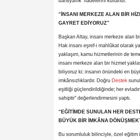
bahtiyarlık” ifadelerini kullandı.
“İNSANI MERKEZE ALAN BİR H
GAYRET EDİYORUZ”
Başkan Altay, insanı merkeze alan bir 
Hak insanı eşref-i mahlûkat olarak yar
yaklaşım, kamu hizmetlerinin de temel
insanı merkeze alan bir hizmet yakl
biliyoruz ki; insanın önündeki en büy
imkânsızlıklardır. Doğru
Destek
sunul
eşitliği güçlendirildiğinde; her evla
sahiptir” değerlendirmesini yaptı.
“EĞİTİMDE SUNULAN HER DEST
BÜYÜK BİR İMKÂNA DÖNÜŞMEK
Bu sorumluluk bilinciyle, özel eğitim 