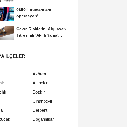
0850'li numaralara
operasyon!
Çevre Risklerini Algılayan
Titreşimli 'Akıllı Yama'
Geliştirildi
A İLÇELERI
Akören
ir
Altınekin
hir
Bozkır
k
Cihanbeyli
a
Derbent
bucak
Doğanhisar