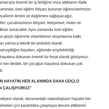
acıyla önemli bir iş birliğine imza attıklarını ifade
samında; özel eğitim ihtiyacı bulunan öğrencilerimizin
yallerin temini ve dağıtımını sağlayacağız.
r; çocuklarımızın bilişsel, iletişimsel, motor ve
kılar sunacaktır. Aynı zamanda özel eğitim
daha güçlü öğrenme ortamlarının oluşmasına katkı
ı yalnızca teknik bir protokol olarak
at eşitliğini büyüten, eğitimde erişilebilirliği
hayatına dokunan önemli bir fırsat olarak görüyoruz.
an her destek, bir çocuğun hayatına dokunan çok
i.
N HAYATIN HER ALANINDA DAHA GÜÇLÜ
N ÇALIŞIYORUZ”
iyesi olarak, dezavantajlı vatandaşların hayatın her
meleri için kararlılıkla çalışmaya devam ettiklerini