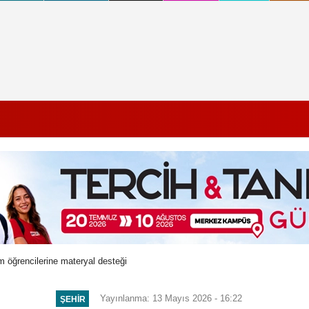
m öğrencilerine materyal desteği
Yayınlanma: 13 Mayıs 2026 - 16:22
ŞEHIR