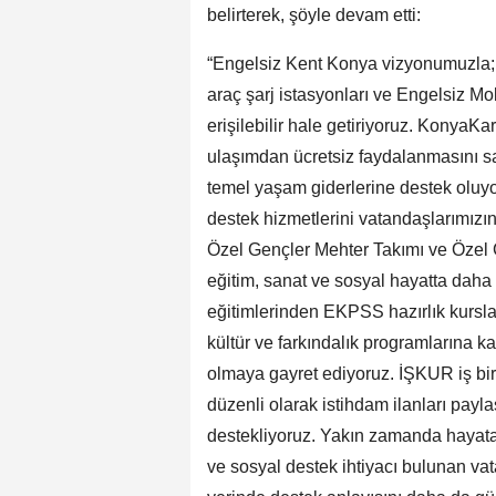
belirterek, şöyle devam etti:
“Engelsiz Kent Konya vizyonumuzla; E
araç şarj istasyonları ve Engelsiz M
erişilebilir hale getiriyoruz. KonyaKa
ulaşımdan ücretsiz faydalanmasını sağ
temel yaşam giderlerine destek oluyo
destek hizmetlerini vatandaşlarımızı
Özel Gençler Mehter Takımı ve Özel 
eğitim, sanat ve sosyal hayatta daha ak
eğitimlerinden EKPSS hazırlık kursla
kültür ve farkındalık programlarına k
olmaya gayret ediyoruz. İŞKUR iş bi
düzenli olarak istihdam ilanları payla
destekliyoruz. Yakın zamanda hayata 
ve sosyal destek ihtiyacı bulunan vat