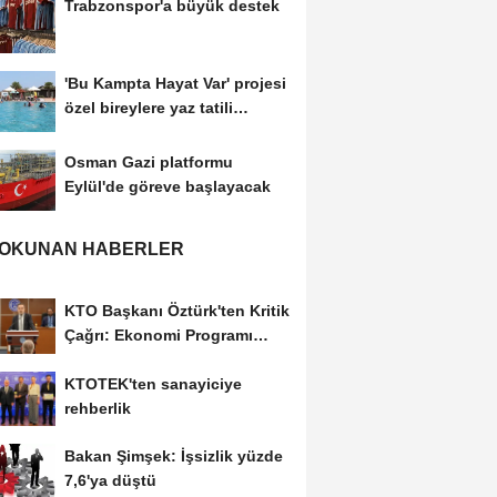
Trabzonspor'a büyük destek
'Bu Kampta Hayat Var' projesi
özel bireylere yaz tatili
sunuyor
Osman Gazi platformu
Eylül'de göreve başlayacak
 OKUNAN HABERLER
KTO Başkanı Öztürk'ten Kritik
Çağrı: Ekonomi Programı
Özel Sektörün...
KTOTEK'ten sanayiciye
rehberlik
Bakan Şimşek: İşsizlik yüzde
7,6'ya düştü