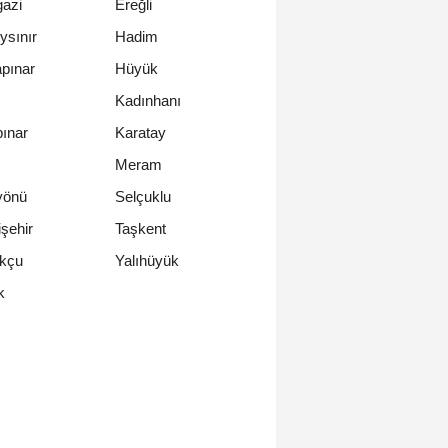
azi
Ereğli
ysınır
Hadim
pınar
Hüyük
Kadınhanı
ınar
Karatay
Meram
yönü
Selçuklu
şehir
Taşkent
ukçu
Yalıhüyük
k