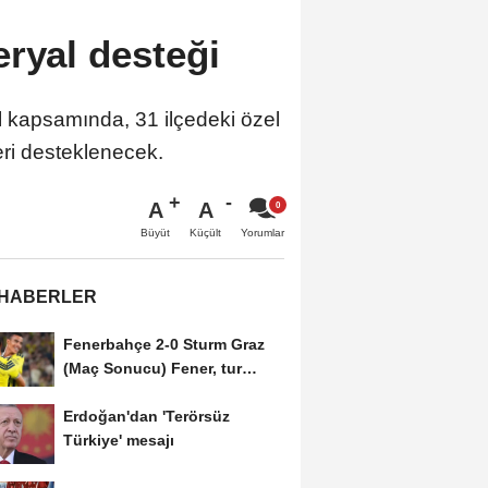
eryal desteği
l kapsamında, 31 ilçedeki özel
eri desteklenecek.
A
A
Büyüt
Küçült
Yorumlar
 HABERLER
Fenerbahçe 2-0 Sturm Graz
(Maç Sonucu) Fener, tur
avantajını kaptı!
Erdoğan'dan 'Terörsüz
Türkiye' mesajı