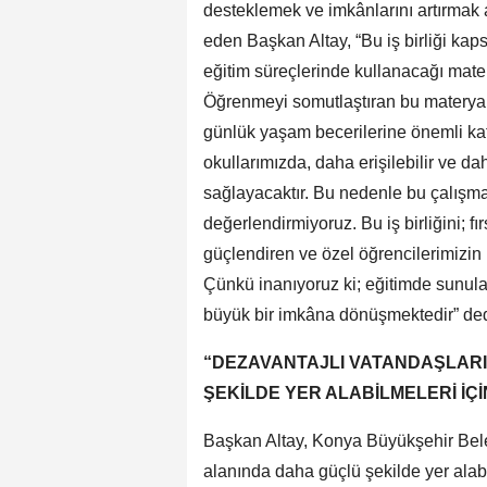
desteklemek ve imkânlarını artırmak am
eden Başkan Altay, “Bu iş birliği kap
eğitim süreçlerinde kullanacağı mater
Öğrenmeyi somutlaştıran bu materyalle
günlük yaşam becerilerine önemli kat
okullarımızda, daha erişilebilir ve 
sağlayacaktır. Bu nedenle bu çalışmay
değerlendirmiyoruz. Bu iş birliğini; fırs
güçlendiren ve özel öğrencilerimizin 
Çünkü inanıyoruz ki; eğitimde sunul
büyük bir imkâna dönüşmektedir” ded
“DEZAVANTAJLI VATANDAŞLARI
ŞEKİLDE YER ALABİLMELERİ İÇİ
Başkan Altay, Konya Büyükşehir Beled
alanında daha güçlü şekilde yer alabil