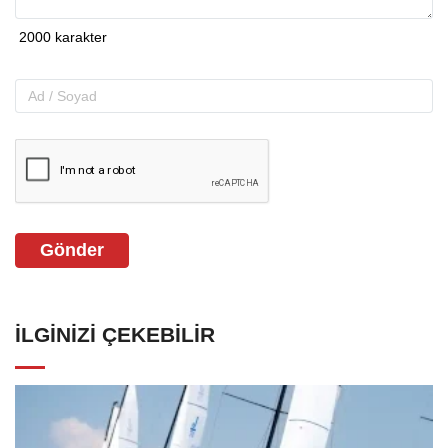
Gönder
İLGINIZI ÇEKEBILIR