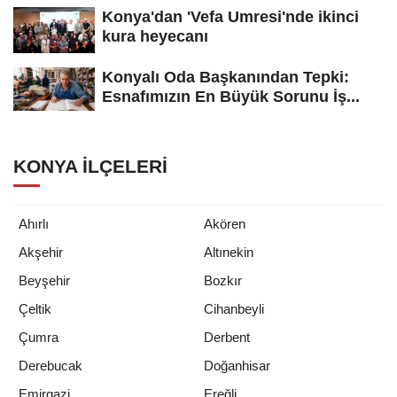
Konya'dan 'Vefa Umresi'nde ikinci
kura heyecanı
Konyalı Oda Başkanından Tepki:
Esnafımızın En Büyük Sorunu İş...
KONYA İLÇELERI
Ahırlı
Akören
Akşehir
Altınekin
Beyşehir
Bozkır
Çeltik
Cihanbeyli
Çumra
Derbent
Derebucak
Doğanhisar
Emirgazi
Ereğli