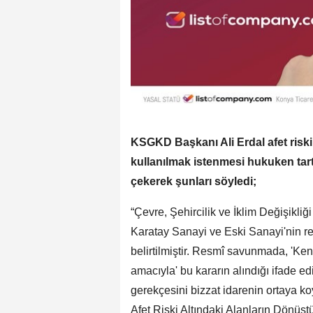
KSGKD Başkanı Ali Erdal afet risk
kullanılmak istenmesi hukuken tar
çekerek şunları söyledi;
“Çevre, Şehircilik ve İklim Değişik
Karatay Sanayi ve Eski Sanayi'nin re
belirtilmiştir. Resmî savunmada, 'Ke
amacıyla' bu kararın alındığı ifade ed
gerekçesini bizzat idarenin ortaya k
Afet Riski Altındaki Alanların Dönüş