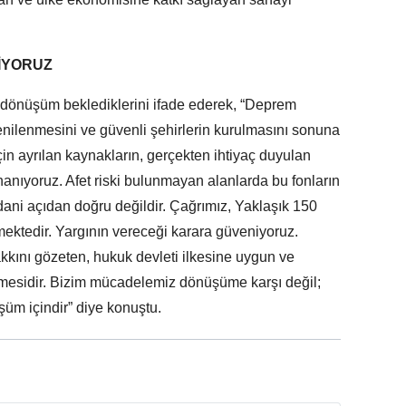
İYORUZ
l dönüşüm beklediklerini ifade ederek, “Deprem
 yenilenmesini ve güvenli şehirlerin kurulmasını sonuna
in ayrılan kaynakların, gerçekten ihtiyaç duyulan
nanıyoruz. Afet riski bulunmayan alanlarda bu fonların
ani açıdan doğru değildir. Çağrımız, Yaklaşık 150
ektedir. Yargının vereceği karara güveniyoruz.
akkını gözeten, hukuk devleti ilkesine uygun ve
lmesidir. Bizim mücadelemiz dönüşüme karşı değil;
şüm içindir” diye konuştu.