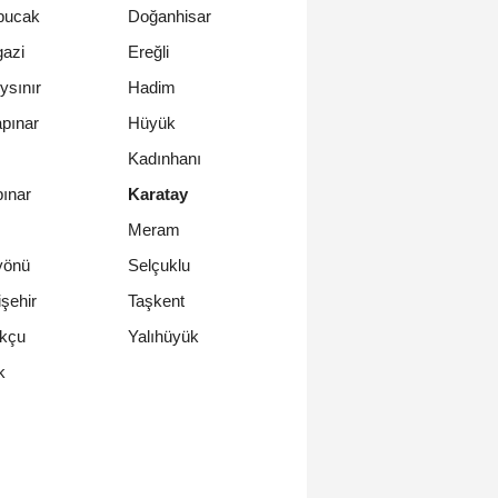
bucak
Doğanhisar
azi
Ereğli
ysınır
Hadim
pınar
Hüyük
Kadınhanı
ınar
Karatay
Meram
yönü
Selçuklu
şehir
Taşkent
ukçu
Yalıhüyük
k