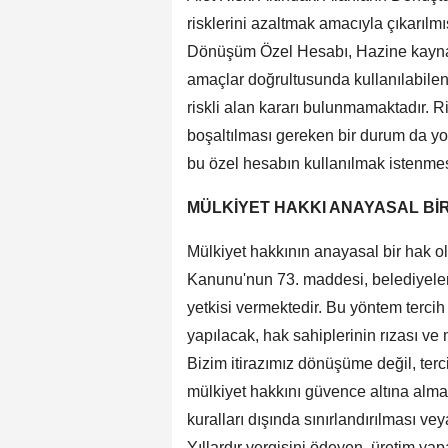
risklerini azaltmak amacıyla çıkarıl
Dönüşüm Özel Hesabı, Hazine kaynakl
amaçlar doğrultusunda kullanılabilen
riskli alan kararı bulunmamaktadır. R
boşaltılması gereken bir durum da yo
bu özel hesabın kullanılmak istenmes
MÜLKİYET HAKKI ANAYASAL Bİ
Mülkiyet hakkının anayasal bir hak ol
Kanunu'nun 73. maddesi, belediyeler
yetkisi vermektedir. Bu yöntem tercih
yapılacak, hak sahiplerinin rızası ve
Bizim itirazımız dönüşüme değil, ter
mülkiyet hakkını güvence altına alma
kuralları dışında sınırlandırılması v
Yıllardır vergisini ödeyen, üretim y