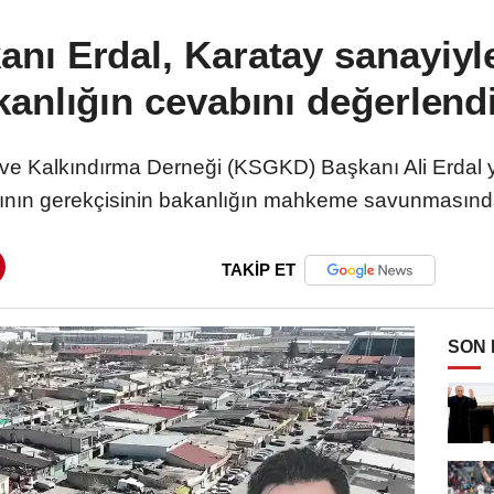
ı Erdal, Karatay sanayiyle 
kanlığın cevabını değerlendi
 ve Kalkındırma Derneği (KSGKD) Başkanı Ali Erdal 
rının gerekçisinin bakanlığın mahkeme savunmasında 
TAKİP ET
SON