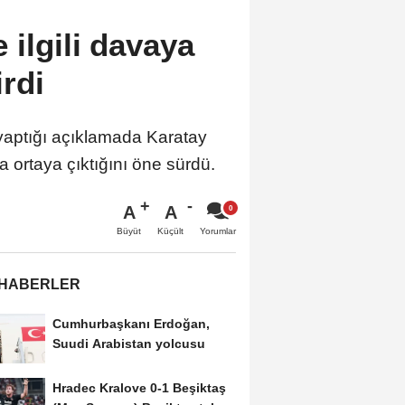
ilgili davaya
rdi
yaptığı açıklamada Karatay
ortaya çıktığını öne sürdü.
A
A
Büyüt
Küçült
Yorumlar
 HABERLER
Cumhurbaşkanı Erdoğan,
Suudi Arabistan yolcusu
Hradec Kralove 0-1 Beşiktaş