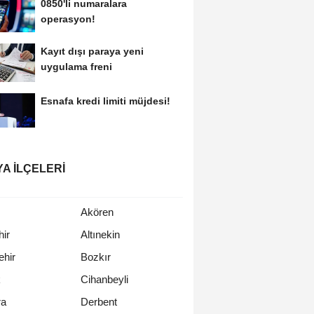
0850'li numaralara
operasyon!
Kayıt dışı paraya yeni
uygulama freni
Esnafa kredi limiti müjdesi!
A İLÇELERI
Akören
ir
Altınekin
hir
Bozkır
k
Cihanbeyli
a
Derbent