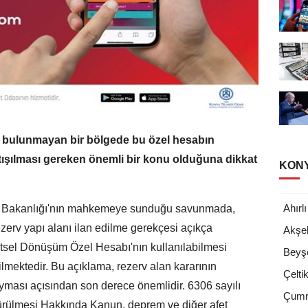
i bulunmayan bir bölgede bu özel hesabın
tışılması gereken önemli bir konu olduğuna dikkat
KONY
Ahırlı
liği Bakanlığı'nın mahkemeye sunduğu savunmada,
zerv yapı alanı ilan edilme gerekçesi açıkça
Akşeh
ntsel Dönüşüm Özel Hesabı'nın kullanılabilmesi
Beyşe
ilmektedir. Bu açıklama, rezerv alan kararının
Çelti
oyması açısından son derece önemlidir. 6306 sayılı
Çumr
türülmesi Hakkında Kanun, deprem ve diğer afet