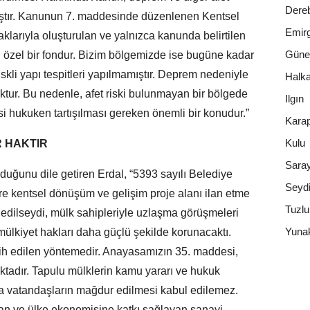
Dere
mıştır. Kanunun 7. maddesinde düzenlenen Kentsel
Emirg
arıyla oluşturulan ve yalnızca kanunda belirtilen
Güne
 özel bir fondur. Bizim bölgemizde ise bugüne kadar
iskli yapı tespitleri yapılmamıştır. Deprem nedeniyle
Halka
ktur. Bu nedenle, afet riski bulunmayan bir bölgede
Ilgın
i hukuken tartışılması gereken önemli bir konudur.”
Karap
Kulu
R HAKTIR
Sara
duğunu dile getiren Erdal, “5393 sayılı Belediye
Seydi
e kentsel dönüşüm ve gelişim proje alanı ilan etme
Tuzl
 edilseydi, mülk sahipleriyle uzlaşma görüşmeleri
Yuna
 mülkiyet hakları daha güçlü şekilde korunacaktı.
cih edilen yöntemedir. Anayasamızın 35. maddesi,
ktadır. Tapulu mülklerin kamu yararı ve hukuk
eya vatandaşların mağdur edilmesi kabul edilemez.
apan ve ülke ekonomisine katkı sağlayan sanayi