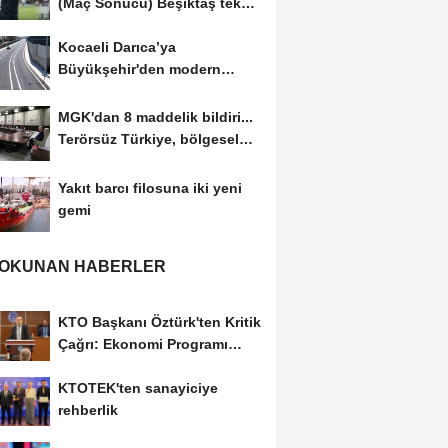
(Maç Sonucu) Beşiktaş tek
golle avantajı...
Kocaeli Darıca’ya
Büyükşehir'den modern
ulaşım yatırımı
MGK'dan 8 maddelik bildiri...
Terörsüz Türkiye, bölgesel
güvenlik...
Yakıt barcı filosuna iki yeni
gemi
 OKUNAN HABERLER
KTO Başkanı Öztürk'ten Kritik
Çağrı: Ekonomi Programı
Özel Sektörün...
KTOTEK'ten sanayiciye
rehberlik