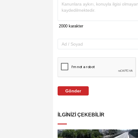
Gönder
İLGINIZI ÇEKEBILIR