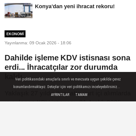
Konya'dan yeni ihracat rekoru!
EKONOMI
Yayınlanma: 09 Ocak 2026 - 18:06
Dahilde işleme KDV istisnası sona
erdi... İhracatçılar zor durumda
kaldı
Veri politikasındaki amaçlarla sınırlı ve mevzuata uygun şekilde çerez
konumlandırmaktayız. Detaylar için veri politikamızı inceleyebilirsiniz...
Yaklaşık 27 yıldır ihracatta yurt içi alımlarda
AYRINTILAR
TAMAM
uygulanan KDV istisnası, 31 Aralık 2025
itibarıyla yürürlükten kalktı. İhracatçılar,
yeni düzenlemenin finansman yükünü
artıracağını ve ithalata yönelimi