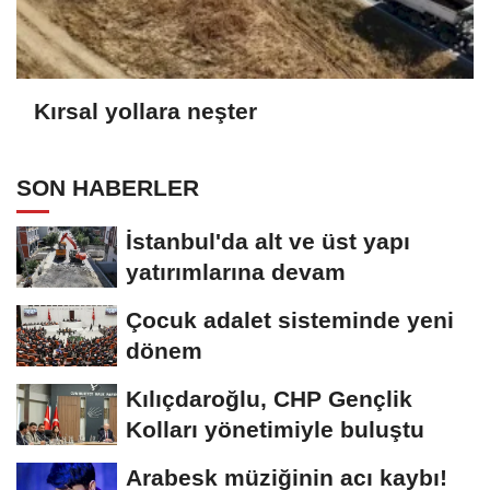
Kırsal yollara neşter
SON HABERLER
İstanbul'da alt ve üst yapı
yatırımlarına devam
Çocuk adalet sisteminde yeni
dönem
Kılıçdaroğlu, CHP Gençlik
Kolları yönetimiyle buluştu
Arabesk müziğinin acı kaybı!