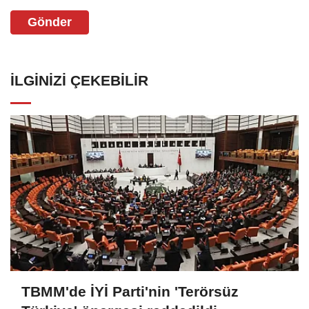
Gönder
İLGINIZI ÇEKEBILIR
TBMM'de İYİ Parti'nin 'Terörsüz