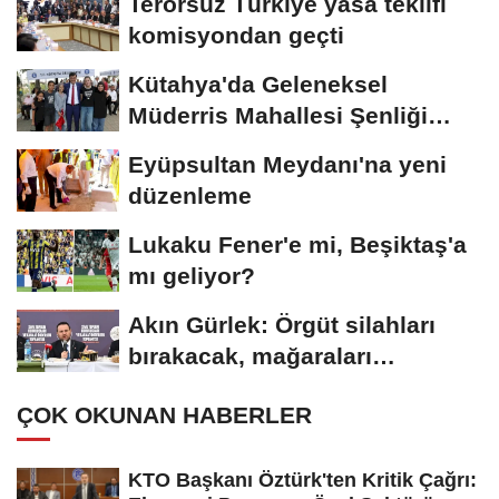
Terörsüz Türkiye yasa teklifi
komisyondan geçti
Kütahya'da Geleneksel
Müderris Mahallesi Şenliği
coşkusu
Eyüpsultan Meydanı'na yeni
düzenleme
Lukaku Fener'e mi, Beşiktaş'a
mı geliyor?
Akın Gürlek: Örgüt silahları
bırakacak, mağaraları
boşaltacak
ÇOK OKUNAN HABERLER
KTO Başkanı Öztürk'ten Kritik Çağrı: