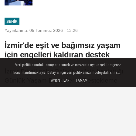
ŞEHIR
Yayınlanma: 05 Temmuz 2026 - 13:26
İzmir'de eşit ve bağımsız yaşam
için engelleri kaldıran destek
Veri politikasındaki amaçlarla sınırlı ve mevzuata uygun şekilde çerez
İzmir Büyükşehir Belediyesi'nin başlattığı
konumlandırmaktayız. Detaylar için veri politikamızı inceleyebilirsiniz...
Günlük Yaşam Becerilerini Destekleme
AYRINTILAR
TAMAM
Programı, engelli bireylerin günlük
yaşamda kendi ayakları üzerinde
durmalarını destekliyor. Kahve yapmaktan
yatağını toplamaya, kardeşinin saçını
örmekten ev işlerine kadar birçok beceriyi
kazanan katılımcılar, bağımsız yaşam