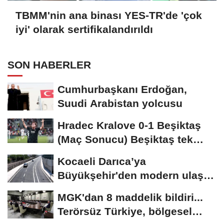
TBMM'nin ana binası YES-TR'de 'çok
iyi' olarak sertifikalandırıldı
SON HABERLER
Cumhurbaşkanı Erdoğan,
Suudi Arabistan yolcusu
Hradec Kralove 0-1 Beşiktaş
(Maç Sonucu) Beşiktaş tek
golle avantajı...
Kocaeli Darıca’ya
Büyükşehir'den modern ulaşım
yatırımı
MGK'dan 8 maddelik bildiri...
Terörsüz Türkiye, bölgesel